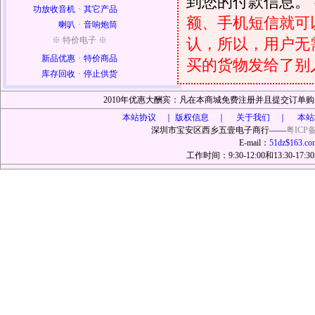
到您的付款信息。
功放收音机
·
其它产品
额、手机短信就可以
喇叭
·
音响炮筒
认，所以，用户无
※ 特价电子 ※
新品优惠
·
特价商品
买的货物发给了别
库存回收
·
停止供货
2010年优惠大酬宾：凡在本商城免费注册并且提交订
本站协议 ｜
版权信息 ｜ 关于我们 ｜ 本站
深圳市宝安区西乡五壹电子商行——
粤ICP备
E-mail：
51dz$163.co
工作时间：9:30-12:00和13:30-17