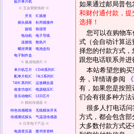
贴片单片机
·
如果通过邮局普包发
※ 五金塑胶线材 ※
和财付通付款，提
开关
·
IC插座
选择！
插头插座
·
杜邦插接件
旋钮
·
热缩管
您可以在购物车
电动机
·
电子导线
式（会自动计算运
连接线
·
散热片
螺丝弹簧
·
电池盒扣
择您的付款方式，
电子制作盒
·
跟您电话联系并进
※ 集成电路IC ※
本站希望您购买
单片机芯片
·
CD40系列IC
配单片机IC
·
74LS系列IC
务，详情请参阅
《
74HC系列IC
·
运放耦合器
有，如果您是按照
收发功放IC
·
电源稳压IC
们会有很多种方法
音乐动物IC
·
LED芯片
※ 模组传感器 ※
很多人打电话问
特色传感模块
·
无线模块开关
方式，都会包含部
传感测试探头
·
气温湿传感器
※ 日常电子产品 ※
大多数付款方式还
电源变压器
·
图书管资料