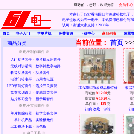
尊敬的
，您好，欢迎光临！
会员中心
本商行于1997香港回归年创建松松电子，20
电子也改名为五一电子。本站费用已预付到202
认可！谢谢大家支持！2008年
首页
电子入门
学单片机
免费资源
下载中心
商品列表
象棋
当前位置：
首页
>>
商品分类
※ 电子制作套件 ※
入门初学套件
·
单片机应用套件
无线对讲话筒
·
数字钟数字电路
收音功放套件
·
功放套件
电话门铃电平
·
万用表电源
LED节能灯套件
·
遥控开关报警
TDA2030功放成品板特价
收音
竞赛实训设计
·
传感器类套件
商城价
￥12.00
元
商
贵宾价
￥10.20
元
贵
贴片练习套件
·
显示屏套件
单件重：
135
克
单
※ 电子实验套件 ※
订购
收藏
评论
订
单片机编程器
·
初学实验套件
单片机产品
·
实验板元件
LCD模块下载
·
面包板
※ 电子工具 ※