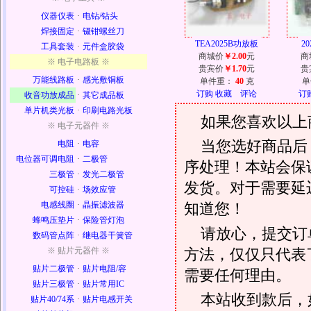
仪器仪表
·
电钻/钻头
焊接固定
·
镊钳螺丝刀
TEA2025B功放板
2
工具套装
·
元件盒胶袋
商城价
￥2.00
元
商
※ 电子电路板 ※
贵宾价
￥1.70
元
贵
万能线路板
·
感光敷铜板
单件重：
40
克
单
订购
收藏
评论
订
收音功放成品
·
其它成品板
单片机类光板
·
印刷电路光板
如果您喜欢以上
※ 电子元器件 ※
当您选好商品后
电阻
·
电容
电位器可调电阻
·
二极管
序处理！本站会保证
三极管
·
发光二极管
发货。对于需要延
可控硅
·
场效应管
电感线圈
·
晶振滤波器
知道您！
蜂鸣压垫片
·
保险管灯泡
请放心，提交订
数码管点阵
·
继电器干簧管
方法，仅仅只代表
※ 贴片元器件 ※
贴片二极管
·
贴片电阻/容
需要任何理由。
贴片三极管
·
贴片常用IC
本站收到款后，
贴片40/74系
·
贴片电感开关