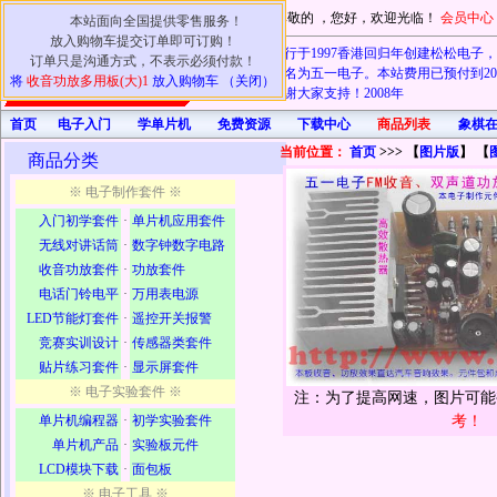
尊敬的
，您好，欢迎光临！
会员中心
本站面向全国提供零售服务！
放入购物车提交订单即可订购！
本商行于1997香港回归年创建松松电子，20
订单只是沟通方式，不表示必须付款！
电子也改名为五一电子。本站费用已预付到202
将
收音功放多用板(大)1
放入购物车 （关闭）
认可！谢谢大家支持！2008年
首页
电子入门
学单片机
免费资源
下载中心
商品列表
象棋
当前位置：
首页
>>> 【
图片版
】 【
商品分类
※ 电子制作套件 ※
入门初学套件
·
单片机应用套件
无线对讲话筒
·
数字钟数字电路
收音功放套件
·
功放套件
电话门铃电平
·
万用表电源
LED节能灯套件
·
遥控开关报警
竞赛实训设计
·
传感器类套件
贴片练习套件
·
显示屏套件
※ 电子实验套件 ※
注：为了提高网速，图片可
单片机编程器
·
初学实验套件
考！
单片机产品
·
实验板元件
LCD模块下载
·
面包板
※ 电子工具 ※