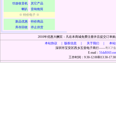
功放收音机
·
其它产品
喇叭
·
音响炮筒
※ 特价电子 ※
新品优惠
·
特价商品
库存回收
·
停止供货
2010年优惠大酬宾：凡在本商城免费注册并且提交订
本站协议 ｜
版权信息 ｜ 关于我们 ｜ 本站
深圳市宝安区西乡五壹电子商行——
粤ICP备
E-mail：
51dz$163.co
工作时间：9:30-12:00和13:30-17