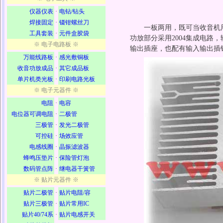
仪器仪表
·
电钻/钻头
焊接固定
·
镊钳螺丝刀
一板两用，既可当收音机
工具套装
·
元件盒胶袋
功放部分采用2004集成电路
※ 电子电路板 ※
输出插座，也配有输入输出插
万能线路板
·
感光敷铜板
收音功放成品
·
其它成品板
单片机类光板
·
印刷电路光板
※ 电子元器件 ※
电阻
·
电容
电位器可调电阻
·
二极管
三极管
·
发光二极管
可控硅
·
场效应管
电感线圈
·
晶振滤波器
蜂鸣压垫片
·
保险管灯泡
数码管点阵
·
继电器干簧管
※ 贴片元器件 ※
贴片二极管
·
贴片电阻/容
贴片三极管
·
贴片常用IC
贴片40/74系
·
贴片电感开关