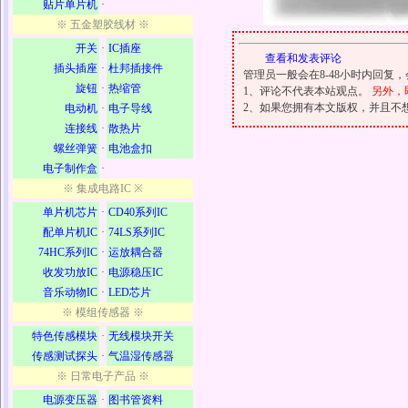
贴片单片机
·
※ 五金塑胶线材 ※
开关
·
IC插座
查看和发表评论
插头插座
·
杜邦插接件
管理员一般会在8-48小时内回
旋钮
·
热缩管
1、评论不代表本站观点。
另外，
2、如果您拥有本文版权，并且不
电动机
·
电子导线
连接线
·
散热片
螺丝弹簧
·
电池盒扣
电子制作盒
·
※ 集成电路IC ※
单片机芯片
·
CD40系列IC
配单片机IC
·
74LS系列IC
74HC系列IC
·
运放耦合器
收发功放IC
·
电源稳压IC
音乐动物IC
·
LED芯片
※ 模组传感器 ※
特色传感模块
·
无线模块开关
传感测试探头
·
气温湿传感器
※ 日常电子产品 ※
电源变压器
·
图书管资料