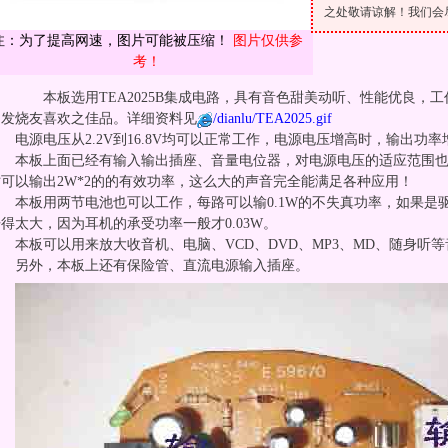
之处敬请谅解！我们会
注：为了提高网速，图片可能被压缩！
图片仅供参
考！
本板选用TEA2025B集成电路，具有音色甜美动听、性能优良，
响发烧友喜欢之佳品。详细资料见
/dianlu/TEA2025.gif
电源电压从2.2V到16.8V均可以正常工作，电源电压增高时，输出功
本板上面已经有输入输出插座、音量电位器，对电源电压的适应范围也非
时可以输出2W*2的的有效功率，这么大的声音完全能满足各种应用！
本板用两节电池也可以工作，每路可以输0.1W的不失真功率，如果是
开得太大，因为耳机的承受功率一般才0.03W。
本板可以用来放大收音机、电脑、VCD、DVD、MP3、MD、随身听
另外，本板上还有保险管、直流电源输入插座。