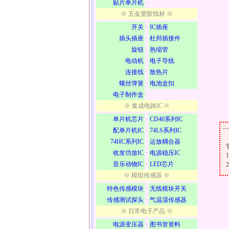
贴片单片机
·
※ 五金塑胶线材 ※
开关
·
IC插座
插头插座
·
杜邦插接件
旋钮
·
热缩管
电动机
·
电子导线
连接线
·
散热片
螺丝弹簧
·
电池盒扣
电子制作盒
·
※ 集成电路IC ※
单片机芯片
·
CD40系列IC
配单片机IC
·
74LS系列IC
74HC系列IC
·
运放耦合器
收发功放IC
·
电源稳压IC
音乐动物IC
·
LED芯片
※ 模组传感器 ※
特色传感模块
·
无线模块开关
传感测试探头
·
气温湿传感器
※ 日常电子产品 ※
电源变压器
·
图书管资料