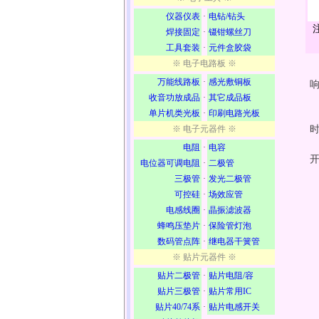
仪器仪表
·
电钻/钻头
焊接固定
·
镊钳螺丝刀
工具套装
·
元件盒胶袋
※ 电子电路板 ※
万能线路板
·
感光敷铜板
收音功放成品
·
其它成品板
单片机类光板
·
印刷电路光板
※ 电子元器件 ※
电阻
·
电容
电位器可调电阻
·
二极管
三极管
·
发光二极管
可控硅
·
场效应管
电感线圈
·
晶振滤波器
蜂鸣压垫片
·
保险管灯泡
数码管点阵
·
继电器干簧管
※ 贴片元器件 ※
贴片二极管
·
贴片电阻/容
贴片三极管
·
贴片常用IC
贴片40/74系
·
贴片电感开关