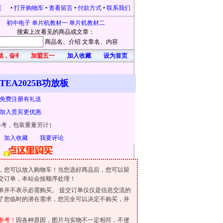
页
•
打开购物车
•
查看留言
•
付款方式
•
联系我们
初中电子
单片机教材一
单片机教材二
搜索上次看见的商品或文章：
商品名
、介绍
文章名
、内容
就，奋有所获，开心每一天！凡在本站购物的，均有礼品赠送。本站为感恩新老客户不
加盟五一
加入收藏
设为首页
TEA2025B功放板
免费注册有礼送
加入贵宾更优惠
参考，包装重量另计）
加入收藏
我要评论
车
，您可以放入购物车！当您选好商品后，您可以留
交订单，本站会按顺序处理！
单并不表示必需购买。 提交订单仅仅是信息交流的
了您临时的潜在需求，您完全可以决定不购买，并
参考！
因各种原因，图片与实物不一定相符，不便