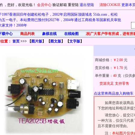
的
，您好，欢迎光临！
会员中心
验证邮箱
重登陆
退出登陆
清除COOKIE
更新本
1997香港回归年创建松松电子，2002年启用国际顶级域名 51dz.com，松松
五一电子。本站费用已预付到2027年，2004年通过工商税务等国家机关审批
家支持！2008年
下载中心
商品列表
象棋在线
在线绘图
首先在此祝广大客户学有所成，进有所
前位置：
首页
>>> 【
图片版
】 【
图文版
】 【
文字版
】
商城价格：
￥2.00
元
贵宾价格：
￥1.70
元
单件重量：
40
克（仅供
货源充足 支持零售
点这里将商品放入购物
如果您喜欢该商品
下您的地址和电话并提
请您放心，提交订
一种方法，仅仅只代表
且不需要任何理由。
注：
本站图片仅供