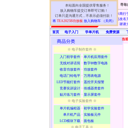
尊敬
本站面向全国提供零售服务！
放入购物车提交订单即可订购！
本商行于
订单只是沟通方式，不表示必须付款！
电子也改名为
将
TEA2025B功放板
放入购物车 （关闭）
认可！谢谢大
首页
电子入门
学单片机
免费资源
当
商品分类
※ 电子制作套件 ※
入门初学套件
·
单片机应用套件
无线对讲话筒
·
数字钟数字电路
收音功放套件
·
功放套件
电话门铃电平
·
万用表电源
LED节能灯套件
·
遥控开关报警
竞赛实训设计
·
传感器类套件
贴片练习套件
·
显示屏套件
※ 电子实验套件 ※
单片机编程器
·
初学实验套件
单片机产品
·
实验板元件
LCD模块下载
·
面包板
※ 电子工具 ※