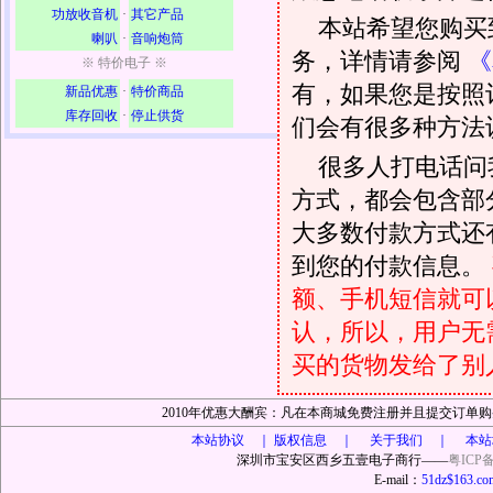
功放收音机
·
其它产品
本站希望您购买
喇叭
·
音响炮筒
务，详情请参阅
《
※ 特价电子 ※
有，如果您是按照
新品优惠
·
特价商品
库存回收
·
停止供货
们会有很多种方法
很多人打电话问
方式，都会包含部
大多数付款方式还
到您的付款信息。
额、手机短信就可以
认，所以，用户无
买的货物发给了别
2010年优惠大酬宾：凡在本商城免费注册并且提交订
本站协议 ｜
版权信息 ｜ 关于我们 ｜ 本站
深圳市宝安区西乡五壹电子商行——
粤ICP备
E-mail：
51dz$163.co