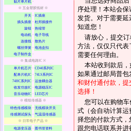
当您选好商品后
贴片单片机
·
序处理！本站会保证
※ 五金塑胶线材 ※
开关
·
IC插座
发货。对于需要延
插头插座
·
杜邦插接件
知道您！
旋钮
·
热缩管
电动机
·
电子导线
请放心，提交订
连接线
·
散热片
方法，仅仅只代表
螺丝弹簧
·
电池盒扣
需要任何理由。
电子制作盒
·
※ 集成电路IC ※
本站收到款后，
单片机芯片
·
CD40系列IC
如果通过邮局普包发
配单片机IC
·
74LS系列IC
74HC系列IC
·
运放耦合器
和财付通付款，提
收发功放IC
·
电源稳压IC
选择！
音乐动物IC
·
LED芯片
您可以在购物车
※ 模组传感器 ※
特色传感模块
·
无线模块开关
式（会自动计算运
传感测试探头
·
气温湿传感器
择您的付款方式，
※ 日常电子产品 ※
跟您电话联系并进
电源变压器
·
图书管资料