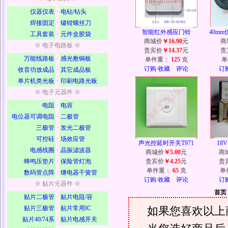
仪器仪表
·
电钻/钻头
焊接固定
·
镊钳螺丝刀
智能红外感应门铃
40mm
工具套装
·
元件盒胶袋
商城价
￥16.90
元
商
※ 电子电路板 ※
贵宾价
￥14.37
元
贵
万能线路板
·
感光敷铜板
单件重：
125
克
单
订购
收藏
评论
订
收音功放成品
·
其它成品板
单片机类光板
·
印刷电路光板
※ 电子元器件 ※
电阻
·
电容
电位器可调电阻
·
二极管
三极管
·
发光二极管
可控硅
·
场效应管
声光控延时开关T971
18
电感线圈
·
晶振滤波器
商城价
￥5.00
元
商
蜂鸣压垫片
·
保险管灯泡
贵宾价
￥4.25
元
贵
单件重：
65
克
单
数码管点阵
·
继电器干簧管
订购
收藏
评论
订
※ 贴片元器件 ※
首页
贴片二极管
·
贴片电阻/容
如果您喜欢以上
贴片三极管
·
贴片常用IC
贴片40/74系
·
贴片电感开关