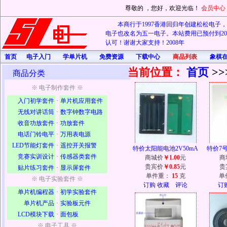
尊敬的
，您好，欢迎光临！
会员中心
本商行于1997香港回归年创建松松电子，20
电子也改名为五一电子。本站费用已预付到202
认可！谢谢大家支持！2008年
首页
电子入门
学单片机
免费资源
下载中心
商品列表
象棋
当前位置：
首页
>>
商品分类
※ 电子制作套件 ※
入门初学套件
·
单片机应用套件
无线对讲话筒
·
数字钟数字电路
收音功放套件
·
功放套件
电话门铃电平
·
万用表电源
LED节能灯套件
·
遥控开关报警
特价太阳能电池2V50mA
特价7
竞赛实训设计
·
传感器类套件
商城价
￥1.00
元
商
贵宾价
￥0.85
元
贵
贴片练习套件
·
显示屏套件
单件重：
15
克
单
※ 电子实验套件 ※
订购
收藏
评论
订
单片机编程器
·
初学实验套件
单片机产品
·
实验板元件
LCD模块下载
·
面包板
※ 电子工具 ※