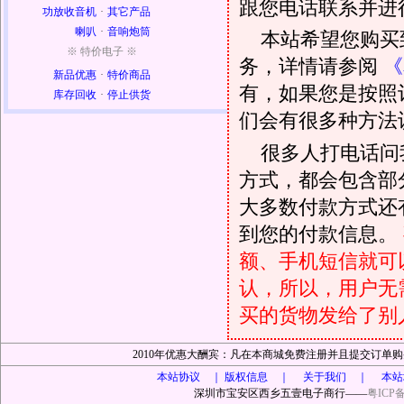
跟您电话联系并进
功放收音机
·
其它产品
喇叭
·
音响炮筒
本站希望您购买
※ 特价电子 ※
务，详情请参阅
《
新品优惠
·
特价商品
有，如果您是按照
库存回收
·
停止供货
们会有很多种方法
很多人打电话问
方式，都会包含部
大多数付款方式还
到您的付款信息。
额、手机短信就可以
认，所以，用户无
买的货物发给了别
2010年优惠大酬宾：凡在本商城免费注册并且提交订
本站协议 ｜
版权信息 ｜ 关于我们 ｜ 本站
深圳市宝安区西乡五壹电子商行——
粤ICP备