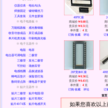
仪器仪表
·
电钻/钻头
焊接固定
·
镊钳螺丝刀
工具套装
·
元件盒胶袋
40PIC座
※ 电子电路板 ※
商城价
￥0.60
元
商
贵宾价
￥0.51
元
贵
万能线路板
·
感光敷铜板
单件重：
4
克
收音功放成品
·
其它成品板
订购
收藏
评论
订
单片机类光板
·
印刷电路光板
※ 电子元器件 ※
电阻
·
电容
电位器可调电阻
·
二极管
三极管
·
发光二极管
可控硅
·
场效应管
电感线圈
·
晶振滤波器
28P宽体IC座
40
蜂鸣压垫片
·
保险管灯泡
商城价
￥0.50
元
商
贵宾价
￥0.43
元
贵
数码管点阵
·
继电器干簧管
单件重：
4
克
※ 贴片元器件 ※
订购
收藏
评论
订
贴片二极管
·
贴片电阻/容
首页
贴片三极管
·
贴片常用IC
如果您喜欢以上
贴片40/74系
·
贴片电感开关