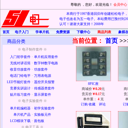
尊敬的
，您好，欢迎光临！
会员中心
本商行于1997香港回归年创建松松电子，20
电子也改名为五一电子。本站费用已预付到202
认可！谢谢大家支持！2008年
首页
电子入门
学单片机
免费资源
下载中心
商品列表
象棋
当前位置：
首页
>>
商品分类
※ 电子制作套件 ※
入门初学套件
·
单片机应用套件
无线对讲话筒
·
数字钟数字电路
收音功放套件
·
功放套件
电话门铃电平
·
万用表电源
LED节能灯套件
·
遥控开关报警
8PIC座
竞赛实训设计
·
传感器类套件
商城价
￥0.20
元
商
贵宾价
￥0.17
元
贵
贴片练习套件
·
显示屏套件
单件重：
4
克
※ 电子实验套件 ※
订购
收藏
评论
订
单片机编程器
·
初学实验套件
单片机产品
·
实验板元件
LCD模块下载
·
面包板
※ 电子工具 ※