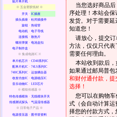
贴片单片机
·
当您选好商品后
※ 五金塑胶线材 ※
序处理！本站会保证
开关
·
IC插座
发货。对于需要延
插头插座
·
杜邦插接件
旋钮
·
热缩管
知道您！
电动机
·
电子导线
请放心，提交订
连接线
·
散热片
螺丝弹簧
·
电池盒扣
方法，仅仅只代表
电子制作盒
·
需要任何理由。
※ 集成电路IC ※
单片机芯片
·
CD40系列IC
本站收到款后，
配单片机IC
·
74LS系列IC
如果通过邮局普包发
74HC系列IC
·
运放耦合器
和财付通付款，提
收发功放IC
·
电源稳压IC
音乐动物IC
·
LED芯片
选择！
※ 模组传感器 ※
您可以在购物车
特色传感模块
·
无线模块开关
式（会自动计算运
传感测试探头
·
气温湿传感器
※ 日常电子产品 ※
择您的付款方式，
电源变压器
·
图书管资料