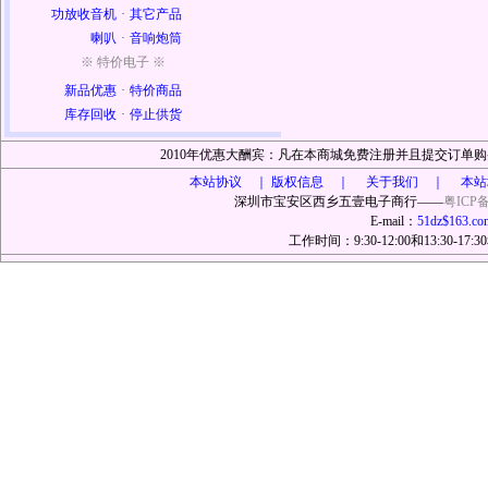
功放收音机
·
其它产品
喇叭
·
音响炮筒
※ 特价电子 ※
新品优惠
·
特价商品
库存回收
·
停止供货
2010年优惠大酬宾：凡在本商城免费注册并且提交订
本站协议 ｜
版权信息 ｜ 关于我们 ｜ 本站
深圳市宝安区西乡五壹电子商行——
粤ICP备
E-mail：
51dz$163.co
工作时间：9:30-12:00和13:30-17