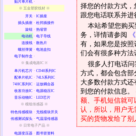
贴片单片机
·
择您的付款方式，
※ 五金塑胶线材 ※
跟您电话联系并进
开关
·
IC插座
插头插座
·
杜邦插接件
本站希望您购买
旋钮
·
热缩管
务，详情请参阅
《
电动机
·
电子导线
有，如果您是按照
连接线
·
散热片
螺丝弹簧
·
电池盒扣
们会有很多种方法
电子制作盒
·
很多人打电话问
※ 集成电路IC ※
单片机芯片
·
CD40系列IC
方式，都会包含部
配单片机IC
·
74LS系列IC
大多数付款方式还
74HC系列IC
·
运放耦合器
到您的付款信息。
收发功放IC
·
电源稳压IC
音乐动物IC
·
LED芯片
额、手机短信就可以
※ 模组传感器 ※
认，所以，用户无
特色传感模块
·
无线模块开关
买的货物发给了别
传感测试探头
·
气温湿传感器
※ 日常电子产品 ※
电源变压器
·
图书管资料