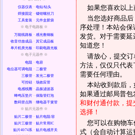
如果您喜欢以上
仪器仪表
·
电钻/钻头
焊接固定
·
镊钳螺丝刀
当您选好商品后
工具套装
·
元件盒胶袋
序处理！本站会保证
※ 电子电路板 ※
万能线路板
·
感光敷铜板
发货。对于需要延
收音功放成品
·
其它成品板
知道您！
单片机类光板
·
印刷电路光板
请放心，提交订
※ 电子元器件 ※
电阻
·
电容
方法，仅仅只代表
电位器可调电阻
·
二极管
需要任何理由。
三极管
·
发光二极管
可控硅
·
场效应管
本站收到款后，
电感线圈
·
晶振滤波器
如果通过邮局普包发
蜂鸣压垫片
·
保险管灯泡
和财付通付款，提
数码管点阵
·
继电器干簧管
※ 贴片元器件 ※
选择！
贴片二极管
·
贴片电阻/容
您可以在购物车
贴片三极管
·
贴片常用IC
贴片40/74系
·
贴片电感开关
式（会自动计算运