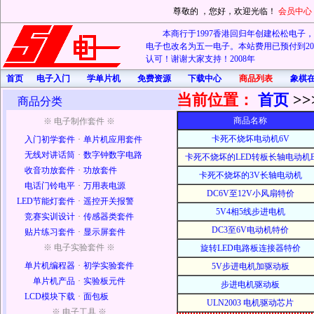
尊敬的
，您好，欢迎光临！
会员中心
本商行于1997香港回归年创建松松电子，20
电子也改名为五一电子。本站费用已预付到202
认可！谢谢大家支持！2008年
首页
电子入门
学单片机
免费资源
下载中心
商品列表
象棋
当前位置：
首页
>>
商品分类
商品名称
※ 电子制作套件 ※
卡死不烧坏电动机6V
入门初学套件
·
单片机应用套件
无线对讲话筒
·
数字钟数字电路
卡死不烧坏的LED转板长轴电动机
收音功放套件
·
功放套件
卡死不烧坏的3V长轴电动机
电话门铃电平
·
万用表电源
DC6V至12V小风扇特价
LED节能灯套件
·
遥控开关报警
5V4相5线步进电机
竞赛实训设计
·
传感器类套件
DC3至6V电动机特价
贴片练习套件
·
显示屏套件
※ 电子实验套件 ※
旋转LED电路板连接器特价
单片机编程器
·
初学实验套件
5V步进电机加驱动板
单片机产品
·
实验板元件
步进电机驱动板
LCD模块下载
·
面包板
ULN2003 电机驱动芯片
※ 电子工具 ※