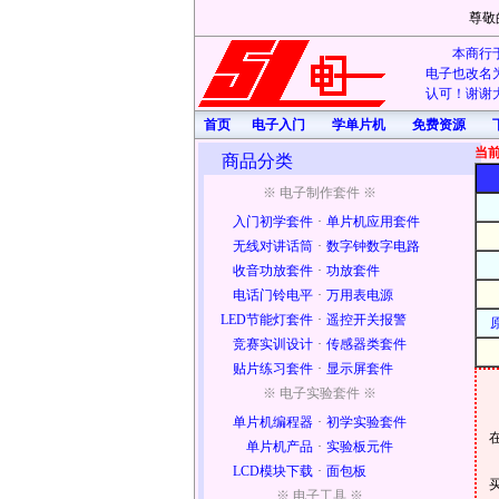
尊敬
本商行于
电子也改名为
认可！谢谢大
首页
电子入门
学单片机
免费资源
当
商品分类
※ 电子制作套件 ※
入门初学套件
·
单片机应用套件
无线对讲话筒
·
数字钟数字电路
收音功放套件
·
功放套件
电话门铃电平
·
万用表电源
LED节能灯套件
·
遥控开关报警
竞赛实训设计
·
传感器类套件
贴片练习套件
·
显示屏套件
※ 电子实验套件 ※
单片机编程器
·
初学实验套件
单片机产品
·
实验板元件
LCD模块下载
·
面包板
※ 电子工具 ※