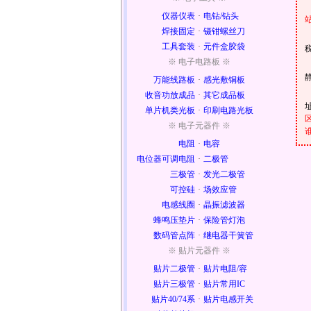
仪器仪表
·
电钻/钻头
焊接固定
·
镊钳螺丝刀
工具套装
·
元件盒胶袋
※ 电子电路板 ※
万能线路板
·
感光敷铜板
收音功放成品
·
其它成品板
单片机类光板
·
印刷电路光板
※ 电子元器件 ※
电阻
·
电容
电位器可调电阻
·
二极管
三极管
·
发光二极管
可控硅
·
场效应管
电感线圈
·
晶振滤波器
蜂鸣压垫片
·
保险管灯泡
数码管点阵
·
继电器干簧管
※ 贴片元器件 ※
贴片二极管
·
贴片电阻/容
贴片三极管
·
贴片常用IC
贴片40/74系
·
贴片电感开关