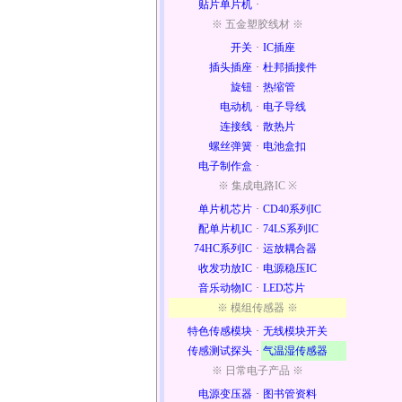
贴片单片机
·
※ 五金塑胶线材 ※
开关
·
IC插座
插头插座
·
杜邦插接件
旋钮
·
热缩管
电动机
·
电子导线
连接线
·
散热片
螺丝弹簧
·
电池盒扣
电子制作盒
·
※ 集成电路IC ※
单片机芯片
·
CD40系列IC
配单片机IC
·
74LS系列IC
74HC系列IC
·
运放耦合器
收发功放IC
·
电源稳压IC
音乐动物IC
·
LED芯片
※ 模组传感器 ※
特色传感模块
·
无线模块开关
传感测试探头
·
气温湿传感器
※ 日常电子产品 ※
电源变压器
·
图书管资料