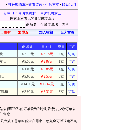
页
•
打开购物车
•
查看留言
•
付款方式
•
联系我们
初中电子
单片机教材一
单片机教材二
搜索上次看见的商品或文章：
商品名
、介绍
文章名
、内容
，奋有所获，开心每一天！凡在本站购物的，均有礼品赠送。本站为感恩新老客户不
加盟五一
加入收藏
设为首页
商城价
贵宾价
重量
订购
线…
￥3.70元
￥3.15元
2克
订购
方…
￥3.50元
￥2.98元
1克
订购
…
￥1.00元
￥0.85元
1克
订购
阻…
￥3.00元
￥2.55元
5克
订购
￥14.90元
￥12.67元
3克
订购
家庭和…
￥3.90元
￥3.32元
3克
订购
会保证80%的订单款到24小时发货，少数订单会
知道您！
仅只代表了您临时的潜在需求，您完全可以决定不购