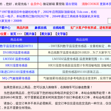
的
，您好，欢迎光临！
会员中心
验证邮箱
重登陆
退出登陆
清除COOKIE
更新本
1997香港回归年创建松松电子，2002年启用国际顶级域名 51dz.com，松松
五一电子。本站费用已预付到2027年，2004年通过工商税务等国家机关审批
家支持！2008年
下载中心
商品列表
象棋在线
在线绘图
首先在此祝广大客户学有所成，进有所就
前位置：
首页
>>> 【
图片版
】 【
图文版
】 【
文字版
】
商品名称
商品说明
数字温湿度传感器DHT11
－DHT系列数字温湿度传感器－全量程标定，单
DS18B20温度传感器
单总线数字温度传感器DS18B20，为了大家学习
LM35DZ 温度传感器
LM35DZ温度传感器 温度测量范围：0～100
HR31湿度传感器
HR31湿度传感器温湿度计专用湿敏电阻 湿敏电
原装进口HS1101湿度传感器
湿度传感器HS1101原装正品…
MQ-2气敏烟雾传感器
气敏烟雾传感器提供参考电路送全套资料，应用于
如果您喜欢以上商品，您可以放入购物车，在购物车可以修改数量！
当您选好商品后，您可以留下您的地址和电话并提交订单，本站会按顺序处理！本站
在款到48小时发货。对于需要延迟更长时间发货的个别订单或者大订单，本站会电话通
请放心，提交订单并不表示必需购买。 提交订单仅仅是信息交流的一种方法，仅
买，并且不需要任何理由。