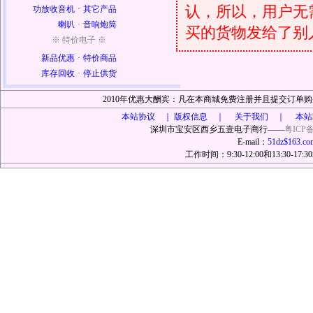
认，所以，用户无
功放收音机
·
其它产品
喇叭
·
音响炮筒
买的货物发给了别
※ 特价电子 ※
新品优惠
·
特价商品
库存回收
·
停止供货
2010年优惠大酬宾：凡在本商城免费注册并且提交订
本站协议 ｜
版权信息 ｜ 关于我们 ｜ 本站
深圳市宝安区西乡五壹电子商行——
粤ICP备
E-mail：
51dz$163.co
工作时间：9:30-12:00和13:30-17