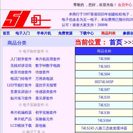
尊敬的
，您好，欢迎光临！
会员中心
本商行于1997香港回归年创建松松电子，20
电子也改名为五一电子。本站费用已预付到202
认可！谢谢大家支持！2008年
首页
电子入门
学单片机
免费资源
下载中心
商品列表
象棋
当前位置：
首页
>>
商品分类
商品名称
※ 电子制作套件 ※
74LS00
入门初学套件
·
单片机应用套件
无线对讲话筒
·
数字钟数字电路
74LS03
收音功放套件
·
功放套件
74LS04
电话门铃电平
·
万用表电源
HD74LS05P
LED节能灯套件
·
遥控开关报警
74LS07
竞赛实训设计
·
传感器类套件
74LS10
贴片练习套件
·
显示屏套件
※ 电子实验套件 ※
74LS21
单片机编程器
·
初学实验套件
74LS30
单片机产品
·
实验板元件
74LS164
LCD模块下载
·
面包板
74LS245 八路三态收发缓冲器
※ 电子工具 ※