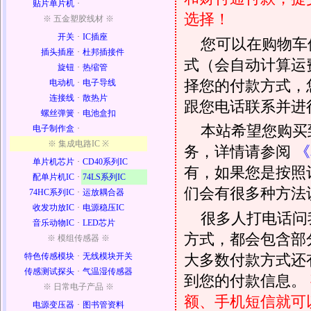
贴片单片机
·
选择！
※ 五金塑胶线材 ※
开关
·
IC插座
您可以在购物车
插头插座
·
杜邦插接件
式（会自动计算运
旋钮
·
热缩管
择您的付款方式，
电动机
·
电子导线
连接线
·
散热片
跟您电话联系并进
螺丝弹簧
·
电池盒扣
本站希望您购买
电子制作盒
·
※ 集成电路IC ※
务，详情请参阅
《
单片机芯片
·
CD40系列IC
有，如果您是按照
配单片机IC
·
74LS系列IC
们会有很多种方法
74HC系列IC
·
运放耦合器
收发功放IC
·
电源稳压IC
很多人打电话问
音乐动物IC
·
LED芯片
方式，都会包含部
※ 模组传感器 ※
大多数付款方式还
特色传感模块
·
无线模块开关
传感测试探头
·
气温湿传感器
到您的付款信息。
※ 日常电子产品 ※
额、手机短信就可以
电源变压器
·
图书管资料