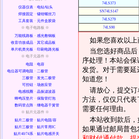
74LS373
仪器仪表
·
电钻/钻头
SN74LS147
焊接固定
·
镊钳螺丝刀
74LS279
工具套装
·
元件盒胶袋
74LS90
※ 电子电路板 ※
万能线路板
·
感光敷铜板
如果您喜欢以上
收音功放成品
·
其它成品板
单片机类光板
·
印刷电路光板
当您选好商品后
※ 电子元器件 ※
序处理！本站会保证
电阻
·
电容
发货。对于需要延
电位器可调电阻
·
二极管
知道您！
三极管
·
发光二极管
可控硅
·
场效应管
请放心，提交订
电感线圈
·
晶振滤波器
方法，仅仅只代表
蜂鸣压垫片
·
保险管灯泡
数码管点阵
·
继电器干簧管
需要任何理由。
※ 贴片元器件 ※
本站收到款后，
贴片二极管
·
贴片电阻/容
贴片三极管
·
贴片常用IC
如果通过邮局普包发
贴片40/74系
·
贴片电感开关
和财付通付款，提