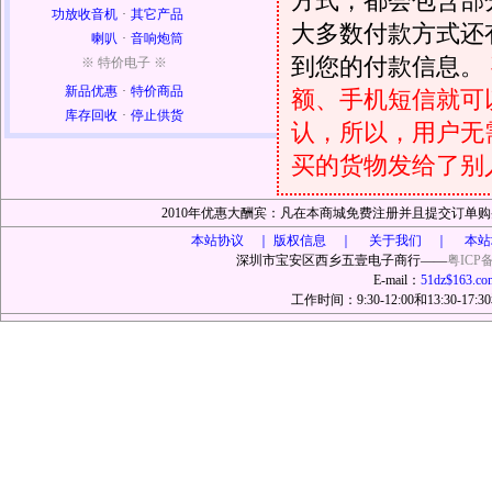
方式，都会包含部
功放收音机
·
其它产品
大多数付款方式还
喇叭
·
音响炮筒
到您的付款信息。
※ 特价电子 ※
新品优惠
·
特价商品
额、手机短信就可以
库存回收
·
停止供货
认，所以，用户无
买的货物发给了别
2010年优惠大酬宾：凡在本商城免费注册并且提交订
本站协议 ｜
版权信息 ｜ 关于我们 ｜ 本站
深圳市宝安区西乡五壹电子商行——
粤ICP备
E-mail：
51dz$163.co
工作时间：9:30-12:00和13:30-17