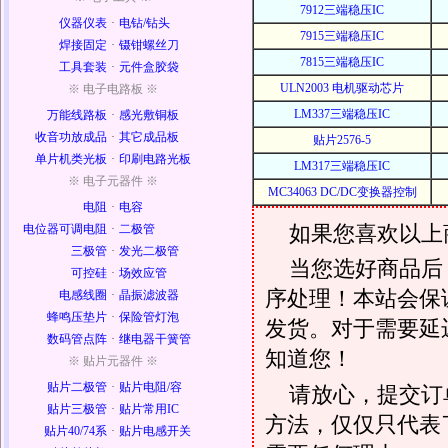
7912三端稳压IC
仪器仪表
·
电钻/钻头
7915三端稳压IC
焊接固定
·
镊钳螺丝刀
7815三端稳压IC
工具套装
·
元件盒胶袋
ULN2003 电机驱动芯片
※ 电子电路板 ※
LM337三端稳压IC
万能线路板
·
感光敷铜板
收音功放成品
·
其它成品板
贴片2576-5
单片机类光板
·
印刷电路光板
LM317三端稳压IC
※ 电子元器件 ※
MC34063 DC/DC变换器控制
电阻
·
电容
如果您喜欢以上
电位器可调电阻
·
二极管
三极管
·
发光二极管
当您选好商品后
可控硅
·
场效应管
序处理！本站会保证
电感线圈
·
晶振滤波器
蜂鸣压垫片
·
保险管灯泡
发货。对于需要延
数码管点阵
·
继电器干簧管
知道您！
※ 贴片元器件 ※
贴片二极管
·
贴片电阻/容
请放心，提交订
贴片三极管
·
贴片常用IC
方法，仅仅只代表
贴片40/74系
·
贴片电感开关