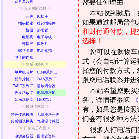
需要任何理由。
贴片单片机
·
※ 五金塑胶线材 ※
本站收到款后，
开关
·
IC插座
如果通过邮局普包发
插头插座
·
杜邦插接件
和财付通付款，提
旋钮
·
热缩管
电动机
·
电子导线
选择！
连接线
·
散热片
您可以在购物车
螺丝弹簧
·
电池盒扣
电子制作盒
·
式（会自动计算运
※ 集成电路IC ※
择您的付款方式，
单片机芯片
·
CD40系列IC
跟您电话联系并进
配单片机IC
·
74LS系列IC
74HC系列IC
·
运放耦合器
本站希望您购买
收发功放IC
·
电源稳压IC
务，详情请参阅
《
音乐动物IC
·
LED芯片
※ 模组传感器 ※
有，如果您是按照
特色传感模块
·
无线模块开关
们会有很多种方法
传感测试探头
·
气温湿传感器
很多人打电话问
※ 日常电子产品 ※
电源变压器
·
图书管资料