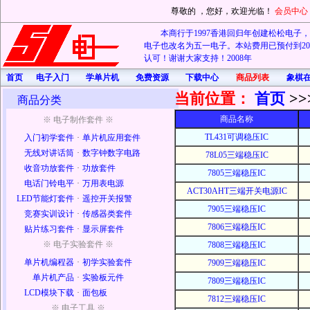
尊敬的
，您好，欢迎光临！
会员中心
本商行于1997香港回归年创建松松电子，20
电子也改名为五一电子。本站费用已预付到202
认可！谢谢大家支持！2008年
首页
电子入门
学单片机
免费资源
下载中心
商品列表
象棋
当前位置：
首页
>>
商品分类
商品名称
※ 电子制作套件 ※
TL431可调稳压IC
入门初学套件
·
单片机应用套件
无线对讲话筒
·
数字钟数字电路
78L05三端稳压IC
收音功放套件
·
功放套件
7805三端稳压IC
电话门铃电平
·
万用表电源
ACT30AHT三端开关电源IC
LED节能灯套件
·
遥控开关报警
7905三端稳压IC
竞赛实训设计
·
传感器类套件
7806三端稳压IC
贴片练习套件
·
显示屏套件
※ 电子实验套件 ※
7808三端稳压IC
单片机编程器
·
初学实验套件
7909三端稳压IC
单片机产品
·
实验板元件
7809三端稳压IC
LCD模块下载
·
面包板
7812三端稳压IC
※ 电子工具 ※