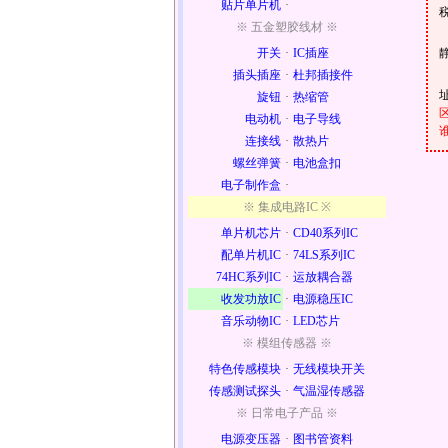
贴片单片机
·
※ 五金塑胶线材 ※
开关
·
IC插座
插头插座
·
杜邦插接件
旋钮
·
热缩管
电动机
·
电子导线
连接线
·
散热片
螺丝弹簧
·
电池盒扣
电子制作盒
·
※ 集成电路IC ※
单片机芯片
·
CD40系列IC
配单片机IC
·
74LS系列IC
74HC系列IC
·
运放耦合器
收发功放IC
·
电源稳压IC
音乐动物IC
·
LED芯片
※ 模组传感器 ※
特色传感模块
·
无线模块开关
传感测试探头
·
气温湿传感器
※ 日常电子产品 ※
电源变压器
·
图书管资料