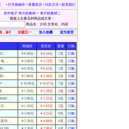
页
•
打开购物车
•
查看留言
•
付款方式
•
联系我们
初中电子
单片机教材一
单片机教材二
搜索上次看见的商品或文章：
商品名
、介绍
文章名
、内容
就，奋有所获，开心每一天！凡在本站购物的，均有礼品赠送。本站为感恩新老客户不
加盟五一
加入收藏
设为首页
商城价
贵宾价
重量
订购
82…
￥0.40元
￥0.34元
1克
订购
。电…
￥3.80元
￥3.23元
7克
订购
2封…
￥0.50元
￥0.43元
1克
订购
源5…
￥2.80元
￥2.38元
2克
订购
6V，…
￥18.90元
￥16.07元
7克
订购
脚。…
￥1.50元
￥1.28元
2克
订购
4IC…
￥3.90元
￥3.32元
6克
订购
各引…
￥1.20元
￥1.02元
2克
订购
￥5.00元
￥4.25元
9克
订购
保真功…
￥5.50元
￥4.68元
6克
订购
200…
￥3.50元
￥2.98元
6克
订购