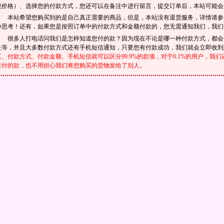
税价格）、选择您的付款方式，您还可以在备注中进行留言，提交订单后，本站可能会
本站希望您购买到的是自己真正需要的商品，但是，本站没有退货服务，详情请
静思考！还有，如果您是按照订单中的付款方式和金额付款的，您无需通知我们，我们
很多人打电话问我们是怎样知道您付的款？因为现在不论是哪一种付款方式，都会
址等，并且大多数付款方式还有手机短信通知，只要您有付款成功，我们就会立即收
区、付款方式、付款金额、手机短信就可以区分99.9%的款项，对于0.1%的用户，
谁付的款，也不用担心我们将您购买的货物发给了别人。