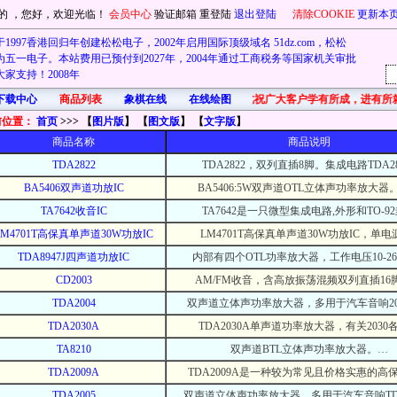
的
，您好，欢迎光临！
会员中心
验证邮箱
重登陆
退出登陆
清除COOKIE
更新本
1997香港回归年创建松松电子，2002年启用国际顶级域名 51dz.com，松松
五一电子。本站费用已预付到2027年，2004年通过工商税务等国家机关审批
家支持！2008年
下载中心
商品列表
象棋在线
在线绘图
首先在此祝广大客户学有所成，进有所
前位置：
首页
>>> 【
图片版
】 【
图文版
】 【
文字版
】
商品名称
商品说明
TDA2822
TDA2822，双列直插8脚。集成电路TDA2
BA5406双声道功放IC
BA5406:5W双声道OTL立体声功率放大器
TA7642收音IC
TA7642是一只微型集成电路,外形和TO-9
LM4701T高保真单声道30W功放IC
LM4701T高保真单声道30W功放IC，单电
TDA8947J四声道功放IC
内部有四个OTL功率放大器，工作电压10-2
CD2003
AM/FM收音，含高放振荡混频双列直插16
TDA2004
双声道立体声功率放大器，多用于汽车音响200
TDA2030A
TDA2030A单声道功率放大器，有关2030
TA8210
双声道BTL立体声功率放大器。…
TDA2009A
TDA2009A是一种较为常见且价格实惠的高
TDA2005
双声道立体声功率放大器，多用于汽车音响TDA