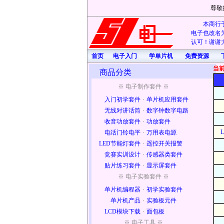
尊敬
本商行于
电子也改名为
认可！谢谢大
首页
电子入门
学单片机
免费资源
当
商品分类
※ 电子制作套件 ※
入门初学套件
·
单片机应用套件
无线对讲话筒
·
数字钟数字电路
收音功放套件
·
功放套件
电话门铃电平
·
万用表电源
LED节能灯套件
·
遥控开关报警
竞赛实训设计
·
传感器类套件
贴片练习套件
·
显示屏套件
※ 电子实验套件 ※
单片机编程器
·
初学实验套件
单片机产品
·
实验板元件
LCD模块下载
·
面包板
※ 电子工具 ※