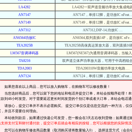
LA4282
LA4282一双声道音频功率放大集成电
AN7147
AN7147，单排12脚，是功放IC nFeat
AN7149
AN7149，单排12脚，是功放IC nFeat
AN7312
AN7312,DIP-14,功放IC …
AN6564功放IC
AN6564,双列直插14P，是功放IC nFe
TEA2025B
TEA2025B高保真运算放大器，双列直插1
LM567音调译码器
LM567(NE567)为通用音调译码器，当输
TA8216
双声道立体声功率放大器，可用于中高档组
TDA2003
TDA200310W音频功率放大电路.…
AN7124
AN7124，单排12脚，是功放IC nFeat
如果您喜欢以上商品，您可以放入购物车，在购物车可以修改数量！
当您选好商品后，您可以留下您的地址和电话并提交订单，本站会按顺序处理！本站
在款到48小时发货。对于需要延迟更长时间发货的个别订单或者大订单，本站会电话通
请放心，提交订单并不表示必需购买。 提交订单仅仅是信息交流的一种方法，仅
买，并且不需要任何理由。
本站收到款后，如果通过快递公司发货，您一般会在3天左右收到货物；如果通过邮
站支持支付宝和财付通付款，提交订单后就会有相应的按钮，您可以根据您的实际情况
您可以在购物车修改商品数量（取消购买请将数量输入0）、选择送货方式（会自