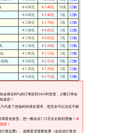
路
￥4.00元
￥3.40元
10克
订购
…
￥4.00元
￥3.40元
5克
订购
…
￥2.00元
￥1.70元
5克
订购
￥1.00元
￥0.85元
1克
订购
…
￥1.00元
￥0.85元
5克
订购
6脚。…
￥1.50元
￥1.28元
1克
订购
入信…
￥1.80元
￥1.53元
1克
订购
合音响…
￥3.00元
￥2.55元
9克
订购
￥1.50元
￥1.28元
3克
订购
…
￥3.00元
￥2.55元
5克
订购
会保证80%的订单款到24小时发货，少数订单会
知道您！
仅只代表了您临时的潜在需求，您完全可以决定不购
局普包发货，您一般会在7-15天左右收到货物！
本
选择！
动计算运费）、选择是否需要发票（会自动计算含