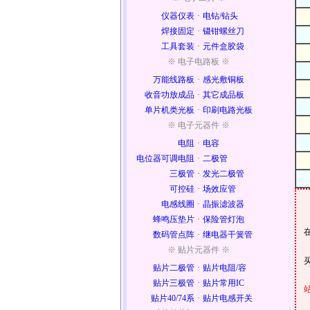
仪器仪表
·
电钻/钻头
焊接固定
·
镊钳螺丝刀
工具套装
·
元件盒胶袋
※ 电子电路板 ※
万能线路板
·
感光敷铜板
收音功放成品
·
其它成品板
单片机类光板
·
印刷电路光板
※ 电子元器件 ※
电阻
·
电容
电位器可调电阻
·
二极管
三极管
·
发光二极管
可控硅
·
场效应管
电感线圈
·
晶振滤波器
蜂鸣压垫片
·
保险管灯泡
数码管点阵
·
继电器干簧管
※ 贴片元器件 ※
贴片二极管
·
贴片电阻/容
贴片三极管
·
贴片常用IC
贴片40/74系
·
贴片电感开关