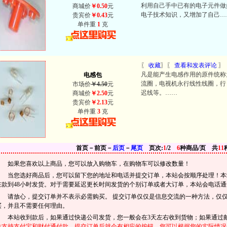
利用自己手中已有的电子元件做
商城价
￥0.50
元
电子技术知识，又增加了自己…
贵宾价
￥0.43
元
单件重
1
克
〖
收藏
〗〖
查看和发表评论
〗
凡是能产生电感作用的原件统称
电感包
流圈，电视机永行线性线圈，行
市场价
￥4.50
元
迟线等。……
商城价
￥2.50
元
贵宾价
￥2.13
元
单件重
3
克
首页－前页－
后页
－
尾页
页次:
1
/2
6
种商品/页 共
11
如果您喜欢以上商品，您可以放入购物车，在购物车可以修改数量！
当您选好商品后，您可以留下您的地址和电话并提交订单，本站会按顺序处理！本站
在款到48小时发货。对于需要延迟更长时间发货的个别订单或者大订单，本站会电话通
请放心，提交订单并不表示必需购买。 提交订单仅仅是信息交流的一种方法，仅
买，并且不需要任何理由。
本站收到款后，如果通过快递公司发货，您一般会在3天左右收到货物；如果通过邮
站支持支付宝和财付通付款，提交订单后就会有相应的按钮，您可以根据您的实际情况