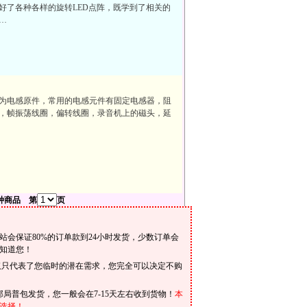
好了各种各样的旋转LED点阵，既学到了相关的
…
为电感原件，常用的电感元件有固定电感器，阻
，帧振荡线圈，偏转线圈，录音机上的磁头，延
种商品 第
页
会保证80%的订单款到24小时发货，少数订单会
知道您！
仅只代表了您临时的潜在需求，您完全可以决定不购
局普包发货，您一般会在7-15天左右收到货物！
本
选择！