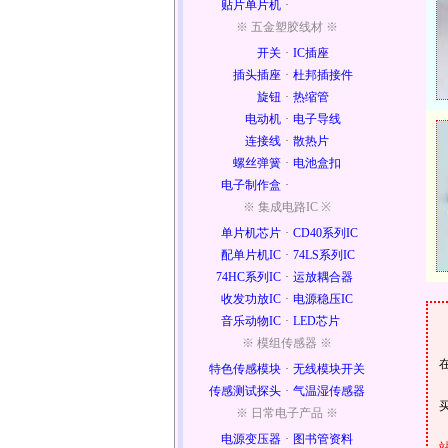
贴片单片机
·
※ 五金塑胶线材 ※
开关
·
IC插座
插头插座
·
杜邦插接件
旋钮
·
热缩管
电动机
·
电子导线
连接线
·
散热片
螺丝弹簧
·
电池盒扣
电子制作盒
·
※ 集成电路IC ※
单片机芯片
·
CD40系列IC
配单片机IC
·
74LS系列IC
74HC系列IC
·
运放耦合器
收发功放IC
·
电源稳压IC
音乐动物IC
·
LED芯片
※ 模组传感器 ※
特色传感模块
·
无线模块开关
传感测试探头
·
气温湿传感器
※ 日常电子产品 ※
电源变压器
·
图书管资料