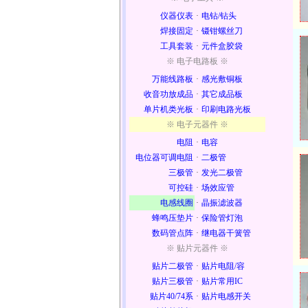
仪器仪表
·
电钻/钻头
焊接固定
·
镊钳螺丝刀
工具套装
·
元件盒胶袋
※ 电子电路板 ※
万能线路板
·
感光敷铜板
收音功放成品
·
其它成品板
单片机类光板
·
印刷电路光板
※ 电子元器件 ※
电阻
·
电容
电位器可调电阻
·
二极管
三极管
·
发光二极管
可控硅
·
场效应管
电感线圈
·
晶振滤波器
蜂鸣压垫片
·
保险管灯泡
数码管点阵
·
继电器干簧管
※ 贴片元器件 ※
贴片二极管
·
贴片电阻/容
贴片三极管
·
贴片常用IC
贴片40/74系
·
贴片电感开关