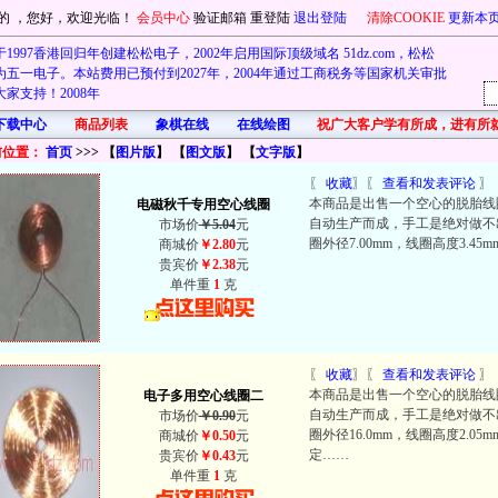
的
，您好，欢迎光临！
会员中心
验证邮箱
重登陆
退出登陆
清除COOKIE
更新本
1997香港回归年创建松松电子，2002年启用国际顶级域名 51dz.com，松松
五一电子。本站费用已预付到2027年，2004年通过工商税务等国家机关审批
家支持！2008年
下载中心
商品列表
象棋在线
在线绘图
首先在此祝广大客户学有所成，进有所
前位置：
首页
>>> 【
图片版
】 【
图文版
】 【
文字版
】
〖
收藏
〗〖
查看和发表评论
〗
本商品是出售一个空心的脱胎线
电磁秋千专用空心线圈
自动生产而成，手工是绝对做不出来
市场价
￥5.04
元
圈外径7.00mm，线圈高度3.45
商城价
￥2.80
元
贵宾价
￥2.38
元
单件重
1
克
〖
收藏
〗〖
查看和发表评论
〗
本商品是出售一个空心的脱胎线
电子多用空心线圈二
自动生产而成，手工是绝对做不出来
市场价
￥0.90
元
圈外径16.0mm，线圈高度2.05
商城价
￥0.50
元
定……
贵宾价
￥0.43
元
单件重
1
克