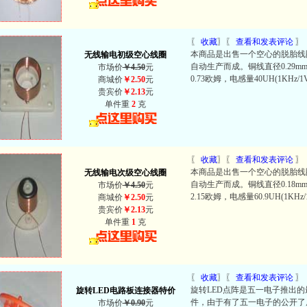
〖
收藏
〗〖
查看和发表评论
〗
本商品是出售一个空心的脱胎线
无线输电初级空心线圈
自动生产而成。铜线直径0.29mm
市场价
￥4.50
元
0.73欧姆，电感量40UH(1KHz
商城价
￥2.50
元
贵宾价
￥2.13
元
单件重
2
克
〖
收藏
〗〖
查看和发表评论
〗
本商品是出售一个空心的脱胎线
无线输电次级空心线圈
自动生产而成。铜线直径0.18mm
市场价
￥4.50
元
2.15欧姆，电感量60.9UH(1
商城价
￥2.50
元
贵宾价
￥2.13
元
单件重
1
克
〖
收藏
〗〖
查看和发表评论
〗
旋转LED点阵是五一电子推出
旋转LED电路板连接器特价
件，由于有了五一电子的公开了
市场价
￥0.90
元