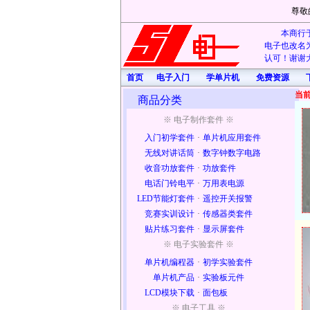
尊敬
本商行于
电子也改名为
认可！谢谢大
首页
电子入门
学单片机
免费资源
当
商品分类
※ 电子制作套件 ※
入门初学套件
·
单片机应用套件
无线对讲话筒
·
数字钟数字电路
收音功放套件
·
功放套件
电话门铃电平
·
万用表电源
LED节能灯套件
·
遥控开关报警
竞赛实训设计
·
传感器类套件
贴片练习套件
·
显示屏套件
※ 电子实验套件 ※
单片机编程器
·
初学实验套件
单片机产品
·
实验板元件
LCD模块下载
·
面包板
※ 电子工具 ※