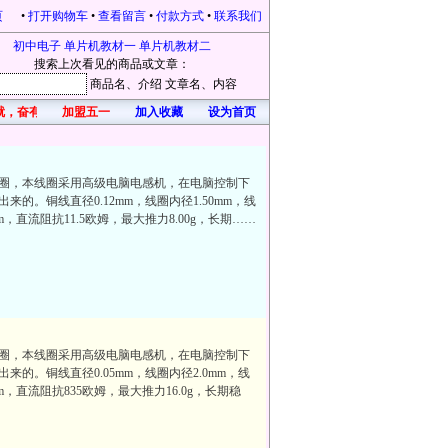
页
•
打开购物车
•
查看留言
•
付款方式
•
联系我们
初中电子
单片机教材一
单片机教材二
搜索上次看见的商品或文章：
商品名
、介绍
文章名
、内容
就，奋有所获，开心每一天！凡在本站购物的，均有礼品赠送。本站为感恩新老客户不
加盟五一
加入收藏
设为首页
圈，本线圈采用高级电脑电感机，在电脑控制下
的。铜线直径0.12mm，线圈内径1.50mm，线
mm，直流阻抗11.5欧姆，最大推力8.00g，长期……
圈，本线圈采用高级电脑电感机，在电脑控制下
的。铜线直径0.05mm，线圈内径2.0mm，线
mm，直流阻抗835欧姆，最大推力16.0g，长期稳