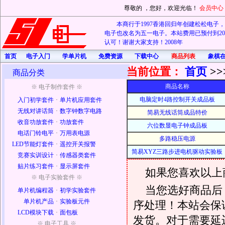
尊敬的
，您好，欢迎光临！
会员中心
本商行于1997香港回归年创建松松电子，20
电子也改名为五一电子。本站费用已预付到202
认可！谢谢大家支持！2008年
首页
电子入门
学单片机
免费资源
下载中心
商品列表
象棋
当前位置：
首页
>>
商品分类
商品名称
※ 电子制作套件 ※
电脑定时4路控制开关成品板
入门初学套件
·
单片机应用套件
无线对讲话筒
·
数字钟数字电路
简易无线话筒成品特价
收音功放套件
·
功放套件
六位数显电子钟成品板
电话门铃电平
·
万用表电源
多路稳压电源
LED节能灯套件
·
遥控开关报警
简易XYZ三路步进电机驱动实验板
竞赛实训设计
·
传感器类套件
贴片练习套件
·
显示屏套件
如果您喜欢以上
※ 电子实验套件 ※
当您选好商品后
单片机编程器
·
初学实验套件
单片机产品
·
实验板元件
序处理！本站会保证
LCD模块下载
·
面包板
发货。对于需要延
※ 电子工具 ※