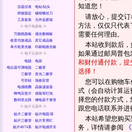
知道您！
仪器仪表
·
电钻/钻头
焊接固定
·
镊钳螺丝刀
请放心，提交订
工具套装
·
元件盒胶袋
方法，仅仅只代表
※ 电子电路板 ※
需要任何理由。
万能线路板
·
感光敷铜板
收音功放成品
·
其它成品板
本站收到款后，
单片机类光板
·
印刷电路光板
如果通过邮局普包发
※ 电子元器件 ※
和财付通付款，提
电阻
·
电容
电位器可调电阻
·
二极管
选择！
三极管
·
发光二极管
您可以在购物车
可控硅
·
场效应管
电感线圈
·
晶振滤波器
式（会自动计算运
蜂鸣压垫片
·
保险管灯泡
择您的付款方式，
数码管点阵
·
继电器干簧管
※ 贴片元器件 ※
跟您电话联系并进
贴片二极管
·
贴片电阻/容
本站希望您购买
贴片三极管
·
贴片常用IC
务，详情请参阅
《
贴片40/74系
·
贴片电感开关