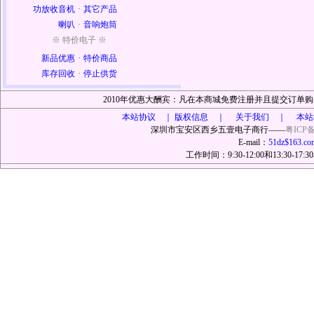
功放收音机
·
其它产品
喇叭
·
音响炮筒
※ 特价电子 ※
新品优惠
·
特价商品
库存回收
·
停止供货
2010年优惠大酬宾：凡在本商城免费注册并且提交订
本站协议 ｜
版权信息 ｜ 关于我们 ｜ 本站
深圳市宝安区西乡五壹电子商行——
粤ICP备
E-mail：
51dz$163.co
工作时间：9:30-12:00和13:30-17