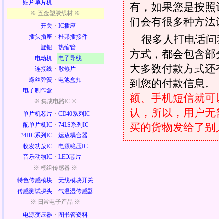
贴片单片机
·
有，如果您是按照
※ 五金塑胶线材 ※
们会有很多种方法
开关
·
IC插座
很多人打电话问
插头插座
·
杜邦插接件
旋钮
·
热缩管
方式，都会包含部
电动机
·
电子导线
大多数付款方式还
连接线
·
散热片
螺丝弹簧
·
电池盒扣
到您的付款信息。
电子制作盒
·
额、手机短信就可以
※ 集成电路IC ※
认，所以，用户无
单片机芯片
·
CD40系列IC
买的货物发给了别
配单片机IC
·
74LS系列IC
74HC系列IC
·
运放耦合器
收发功放IC
·
电源稳压IC
音乐动物IC
·
LED芯片
※ 模组传感器 ※
特色传感模块
·
无线模块开关
传感测试探头
·
气温湿传感器
※ 日常电子产品 ※
电源变压器
·
图书管资料