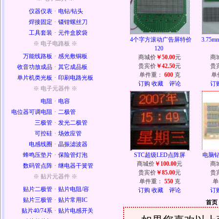
仪器仪表
·
电钻/钻头
焊接固定
·
镊钳螺丝刀
工具套装
·
元件盒胶袋
4个字方滚动广告屏特价
3.75
※ 电子电路板 ※
120
万能线路板
·
感光敷铜板
商城价
￥50.00
元
商
贵宾价
￥42.50
元
贵
收音功放成品
·
其它成品板
单件重：
600
克
单
单片机类光板
·
印刷电路光板
订购
收藏
评论
订
※ 电子元器件 ※
电阻
·
电容
电位器可调电阻
·
二极管
三极管
·
发光二极管
可控硅
·
场效应管
电感线圈
·
晶振滤波器
蜂鸣压垫片
·
保险管灯泡
STC超级LED点阵屏
电脑
商城价
￥100.00
元
商
数码管点阵
·
继电器干簧管
贵宾价
￥85.00
元
贵
※ 贴片元器件 ※
单件重：
550
克
单
贴片二极管
·
贴片电阻/容
订购
收藏
评论
订
贴片三极管
·
贴片常用IC
首页
贴片40/74系
·
贴片电感开关