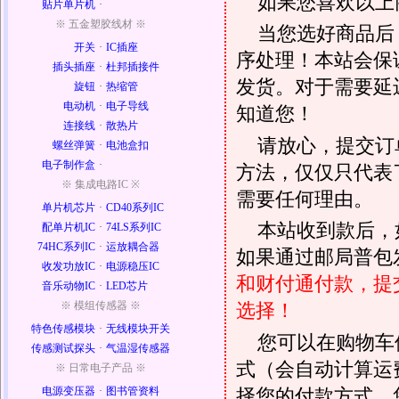
如果您喜欢以上
贴片单片机
·
※ 五金塑胶线材 ※
当您选好商品后
开关
·
IC插座
序处理！本站会保证
插头插座
·
杜邦插接件
发货。对于需要延
旋钮
·
热缩管
电动机
·
电子导线
知道您！
连接线
·
散热片
请放心，提交订
螺丝弹簧
·
电池盒扣
电子制作盒
·
方法，仅仅只代表
※ 集成电路IC ※
需要任何理由。
单片机芯片
·
CD40系列IC
本站收到款后，
配单片机IC
·
74LS系列IC
74HC系列IC
·
运放耦合器
如果通过邮局普包发
收发功放IC
·
电源稳压IC
和财付通付款，提
音乐动物IC
·
LED芯片
※ 模组传感器 ※
选择！
特色传感模块
·
无线模块开关
您可以在购物车
传感测试探头
·
气温湿传感器
式（会自动计算运
※ 日常电子产品 ※
择您的付款方式，
电源变压器
·
图书管资料