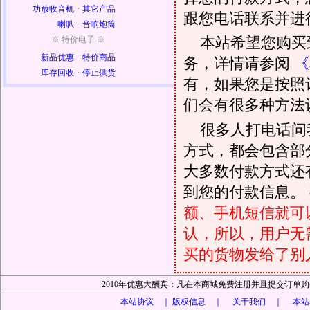
功放收音机
·
其它产品
跟您电话联系并进
喇叭
·
音响炮筒
本站希望您购买
※ 特价电子 ※
新品优惠
·
特价商品
务，详情请参阅
《
库存回收
·
停止供货
有，如果您是按照
们会有很多种方法
很多人打电话问
方式，都会包含部
大多数付款方式还
到您的付款信息。
额、手机短信就可以
认，所以，用户无
买的货物发给了别
2010年优惠大酬宾：凡在本商城免费注册并且提交订
本站协议 ｜
版权信息 ｜ 关于我们 ｜ 本站