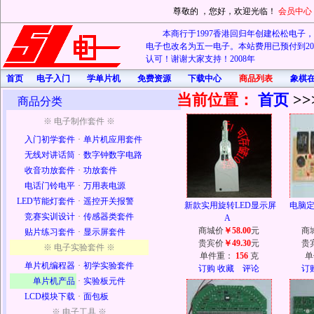
尊敬的
，您好，欢迎光临！
会员中心
本商行于1997香港回归年创建松松电子，20
电子也改名为五一电子。本站费用已预付到202
认可！谢谢大家支持！2008年
首页
电子入门
学单片机
免费资源
下载中心
商品列表
象棋
当前位置：
首页
>>
商品分类
※ 电子制作套件 ※
入门初学套件
·
单片机应用套件
无线对讲话筒
·
数字钟数字电路
收音功放套件
·
功放套件
电话门铃电平
·
万用表电源
LED节能灯套件
·
遥控开关报警
新款实用旋转LED显示屏
电脑定
竞赛实训设计
·
传感器类套件
A
商城价
￥58.00
元
商
贴片练习套件
·
显示屏套件
贵宾价
￥49.30
元
贵
※ 电子实验套件 ※
单件重：
156
克
单
单片机编程器
·
初学实验套件
订购
收藏
评论
订
单片机产品
·
实验板元件
LCD模块下载
·
面包板
※ 电子工具 ※