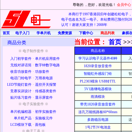
尊敬的
，您好，欢迎光临！
会员中心
本商行于1997香港回归年创建松松电子，20
电子也改名为五一电子。本站费用已预付到202
认可！谢谢大家支持！2008年
首页
电子入门
学单片机
免费资源
下载中心
商品列表
象棋
当前位置：
首页
>>
商品分类
商品名称
※ 电子制作套件 ※
学习认识电子元器件40种
入
入门初学套件
·
单片机应用套件
无线对讲话筒
·
数字钟数字电路
1820录音放音套件
收音功放套件
·
功放套件
智能红外感应门铃
智
电话门铃电平
·
万用表电源
PL2303模块 USB转TTL
LED节能灯套件
·
遥控开关报警
5V1路继电器模块
竞赛实训设计
·
传感器类套件
雨滴模块
贴片练习套件
·
显示屏套件
※ 电子实验套件 ※
带壳1820录音放音套件
单片机编程器
·
初学实验套件
连孔万能线路板60*60mm
单片机产品
·
实验板元件
多路稳压电源
这
LCD模块下载
·
面包板
1号2节3V电池盒
※ 电子工具 ※