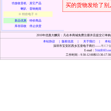
功放收音机
·
其它产品
买的货物发给了别
喇叭
·
音响炮筒
※ 特价电子 ※
新品优惠
·
特价商品
库存回收
·
停止供货
2010年优惠大酬宾：凡在本商城免费注册并且提交订
本站协议 ｜
版权信息 ｜ 关于我们 ｜ 本站
深圳市宝安区西乡五壹电子商行——
粤ICP备
E-mail：
51dz$163.co
工作时间：9:30-12:00和13:30-17