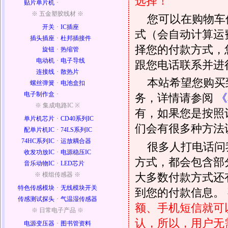
选择！
贴片单片机
·
※ 五金塑胶线材 ※
您可以在购物车
开关
·
IC插座
式（会自动计算运
插头插座
·
杜邦插接件
择您的付款方式，
旋钮
·
热缩管
电动机
·
电子导线
跟您电话联系并进
连接线
·
散热片
本站希望您购买
螺丝弹簧
·
电池盒扣
电子制作盒
·
务，详情请参阅
《
※ 集成电路IC ※
有，如果您是按照
单片机芯片
·
CD40系列IC
们会有很多种方法
配单片机IC
·
74LS系列IC
74HC系列IC
·
运放耦合器
很多人打电话问
收发功放IC
·
电源稳压IC
方式，都会包含部
音乐动物IC
·
LED芯片
大多数付款方式还
※ 模组传感器 ※
特色传感模块
·
无线模块开关
到您的付款信息。
传感测试探头
·
气温湿传感器
额、手机短信就可以
※ 日常电子产品 ※
认，所以，用户无
电源变压器
·
图书管资料