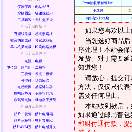
9mm热收缩套管1米
仪器仪表
·
电钻/钻头
小鸟叫
音
焊接固定
·
镊钳螺丝刀
8路流水灯模块
工具套装
·
元件盒胶袋
※ 电子电路板 ※
如果您喜欢以上
万能线路板
·
感光敷铜板
当您选好商品后
收音功放成品
·
其它成品板
单片机类光板
·
印刷电路光板
序处理！本站会保证
※ 电子元器件 ※
发货。对于需要延
电阻
·
电容
知道您！
电位器可调电阻
·
二极管
三极管
·
发光二极管
请放心，提交订
可控硅
·
场效应管
方法，仅仅只代表
电感线圈
·
晶振滤波器
蜂鸣压垫片
·
保险管灯泡
需要任何理由。
数码管点阵
·
继电器干簧管
本站收到款后，
※ 贴片元器件 ※
如果通过邮局普包发
贴片二极管
·
贴片电阻/容
贴片三极管
·
贴片常用IC
和财付通付款，提
贴片40/74系
·
贴片电感开关