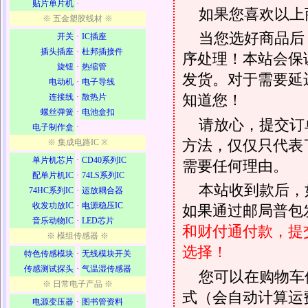
贴片单片机
·
如果您喜欢以上
※ 五金塑胶线材 ※
当您选好商品后
开关
·
IC插座
插头插座
·
杜邦插接件
序处理！本站会保证
旋钮
·
热缩管
发货。对于需要延
电动机
·
电子导线
知道您！
连接线
·
散热片
螺丝弹簧
·
电池盒扣
请放心，提交订
电子制作盒
·
方法，仅仅只代表
※ 集成电路IC ※
单片机芯片
·
CD40系列IC
需要任何理由。
配单片机IC
·
74LS系列IC
本站收到款后，
74HC系列IC
·
运放耦合器
收发功放IC
·
电源稳压IC
如果通过邮局普包发
音乐动物IC
·
LED芯片
和财付通付款，提
※ 模组传感器 ※
选择！
特色传感模块
·
无线模块开关
传感测试探头
·
气温湿传感器
您可以在购物车
※ 日常电子产品 ※
式（会自动计算运
电源变压器
·
图书管资料