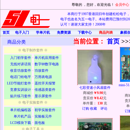
尊敬的
，您好，欢迎光临！
会员中心
本商行于1997香港回归年创建松松电子，20
电子也改名为五一电子。本站费用已预付到202
认可！谢谢大家支持！2008年
首页
电子入门
学单片机
免费资源
下载中心
商品列表
象棋
当前位置：
首页
>>
商品分类
※ 电子制作套件 ※
入门初学套件
·
单片机应用套件
无线对讲话筒
·
数字钟数字电路
收音功放套件
·
功放套件
电话门铃电平
·
万用表电源
LED节能灯套件
·
遥控开关报警
mini
七彩变速小风扇套件
竞赛实训设计
·
传感器类套件
商城价
￥9.90
元
商
贴片练习套件
·
显示屏套件
贵宾价
￥8.42
元
贵
※ 电子实验套件 ※
单件重：
130
克
单
订购
收藏
评论
单片机编程器
·
初学实验套件
订
单片机产品
·
实验板元件
LCD模块下载
·
面包板
※ 电子工具 ※