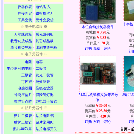
仪器仪表
·
电钻/钻头
焊接固定
·
镊钳螺丝刀
工具套装
·
元件盒胶袋
十字旋
※ 电子电路板 ※
水位自动控制器套件
商城价
￥3.90
元
万能线路板
·
感光敷铜板
商
贵宾价
￥3.32
元
贵
收音功放成品
·
其它成品板
单件重：
20
克
单
单片机类光板
·
印刷电路光板
订购
收藏
评论
订
※ 电子元器件 ※
电阻
·
电容
电位器可调电阻
·
二极管
三极管
·
发光二极管
可控硅
·
场效应管
电感线圈
·
晶振滤波器
蜂鸣压垫片
·
保险管灯泡
51单片机编程实验开发散
89粒L
件
数码管点阵
·
继电器干簧管
商城价
￥30.00
元
商
※ 贴片元器件 ※
贵宾价
￥25.50
元
贵
贴片二极管
·
贴片电阻/容
单件重：
420
克
单
订购
收藏
评论
订
贴片三极管
·
贴片常用IC
贴片40/74系
·
贴片电感开关
首页－