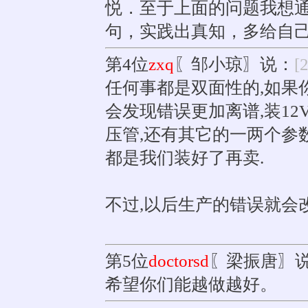
悦．至于上面的问题我想
句，实践出真知，多给自
第4位
zxq
〖邹小琼〗说：
[
任何事都是双面性的,如果你
会发现错误更加离谱,装12V
压管,还有其它的一两个参数
都是我们装好了再卖.
不过,以后生产的错误就会
第5位
doctorsd
〖梁振唐〗
希望你们能越做越好。