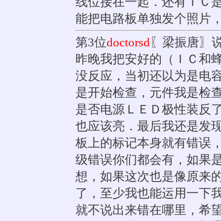
线位接在一起．还有ＩＣ
能把电路板单独发个照片
第3位
doctorsd
〖梁振唐〗
昨晚我把安好的（ＩＣ和
没反应，当初还以为是电
是开始检查，元件我是检
是否电源ＬＥＤ极性装反
也应该亮．最后我还是发
板上的标记本身就有错误
级错误你们都会有，如果
想，如果这次也是像原来
了，至少我也能运用一下
就不说出来错在哪里，希