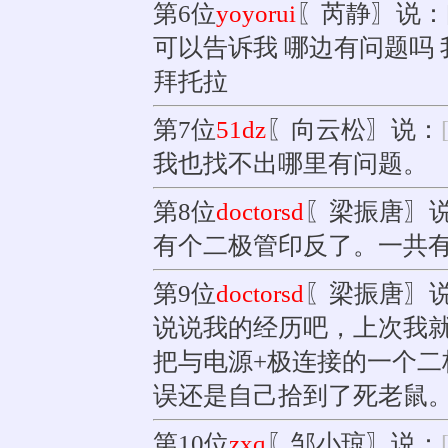
第6位
yoyorui
〖芮静〗说：
可以告诉我 哪边有问题吗
拜托拉
第7位
51dz
〖向云松〗说：
我也找不出哪里有问题。
第8位
doctorsd
〖梁振唐〗
有个二极管印反了。一共
第9位
doctorsd
〖梁振唐〗
说说我的经历吧，上次我
把与电源+极连接的一个二
误还是自己拾到了死老鼠
第10位
zxq
〖邹小琼〗说：