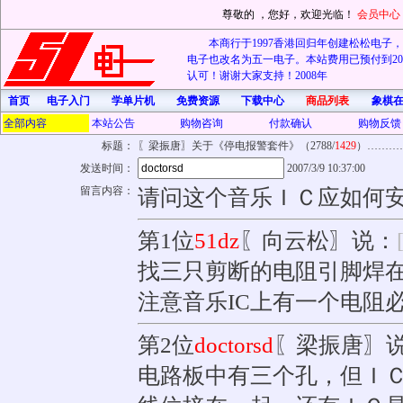
尊敬的
，您好，欢迎光临！
会员中心
本商行于1997香港回归年创建松松电子，20
电子也改名为五一电子。本站费用已预付到202
认可！谢谢大家支持！2008年
首页
电子入门
学单片机
免费资源
下载中心
商品列表
象棋
全部内容
本站公告
购物咨询
付款确认
购物反馈
标题：
〖梁振唐〗关于《停电报警套件》（2788/
1429
）………
发送时间：
2007/3/9 10:37:00
留言内容：
请问这个音乐ＩＣ应如何
第1位
51dz
〖向云松〗说：
找三只剪断的电阻引脚焊在
注意音乐IC上有一个电阻
第2位
doctorsd
〖梁振唐〗
电路板中有三个孔，但Ｉ