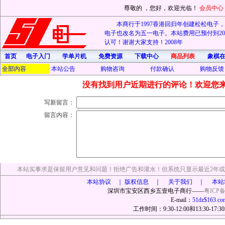
尊敬的
，您好，欢迎光临！
会员中心
本商行于1997香港回归年创建松松电子，20
电子也改名为五一电子。本站费用已预付到202
认可！谢谢大家支持！2008年
首页
电子入门
学单片机
免费资源
下载中心
商品列表
象棋
全部内容
本站公告
购物咨询
付款确认
购物反馈
没有找到用户近期进行的评论！欢迎您
写新留言：
留言内容：
本站实事求是保留用户意见和问题！拒绝广告和灌水！但系统只显示最近2年或
本站协议 ｜
版权信息 ｜ 关于我们 ｜ 本站
深圳市宝安区西乡五壹电子商行——
粤ICP备
E-mail：
51dz$163.co
工作时间：9:30-12:00和13:30-17