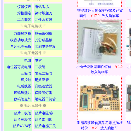
仪器仪表
·
电钻/钻头
智能红外人体探测报警及迎宾
焊接固定
·
镊钳螺丝刀
套件
￥17.9
放入购物车
工具套装
·
元件盒胶袋
※ 电子电路板 ※
万能线路板
·
感光敷铜板
收音功放成品
·
其它成品板
单片机类光板
·
印刷电路光板
※ 电子元器件 ※
电阻
·
电容
小兔子眨眼睛套件特价
￥1.5
小
电位器可调电阻
·
二极管
放入购物车
三极管
·
发光二极管
可控硅
·
场效应管
电感线圈
·
晶振滤波器
蜂鸣压垫片
·
保险管灯泡
数码管点阵
·
继电器干簧管
※ 贴片元器件 ※
贴片二极管
·
贴片电阻/容
贴片三极管
·
贴片常用IC
51编程实验仿真学习带点阵板
5
贴片40/74系
·
贴片电感开关
特价
￥29
放入购物车