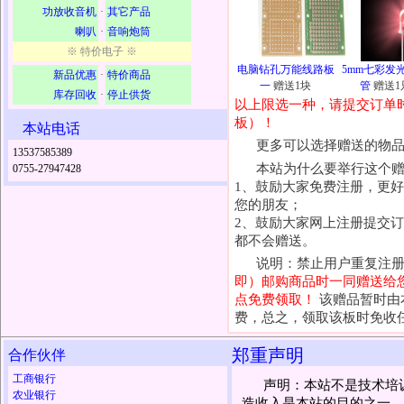
功放收音机
·
其它产品
喇叭
·
音响炮筒
※ 特价电子 ※
电脑钻孔万能线路板
5mm七彩发
新品优惠
·
特价商品
一
赠送1块
管
赠送1
库存回收
·
停止供货
以上限选一种，请提交订单
板）！
本站电话
更多可以选择赠送的物
13537585389
本站为什么要举行这个
0755-27947428
1、鼓励大家免费注册，更
您的朋友；
2、鼓励大家网上注册提交
都不会赠送。
说明：禁止用户重复注
即）邮购商品时一同赠送给
点免费领取！
该赠品暂时由
费，总之，领取该板时免收
郑重声明
合作伙伴
工商银行
声明：本站不是技术培
农业银行
造收入是本站的目的之一，