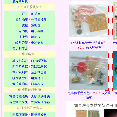
贴片单片机
·
※ 五金塑胶线材 ※
开关
·
IC插座
插头插座
·
杜邦插接件
旋钮
·
热缩管
电动机
·
电子导线
连接线
·
散热片
螺丝弹簧
·
电池盒扣
FM调频单管无线话筒套件
停
￥2.5
放入购物车
电子制作盒
·
※ 集成电路IC ※
单片机芯片
·
CD40系列IC
配单片机IC
·
74LS系列IC
74HC系列IC
·
运放耦合器
收发功放IC
·
电源稳压IC
音乐动物IC
·
LED芯片
※ 模组传感器 ※
电磁秋千元件包
￥4.9
放入购
8
特色传感模块
·
无线模块开关
物车
传感测试探头
·
气温湿传感器
如果您是本站的新注册用
※ 日常电子产品 ※
电源变压器
·
图书管资料