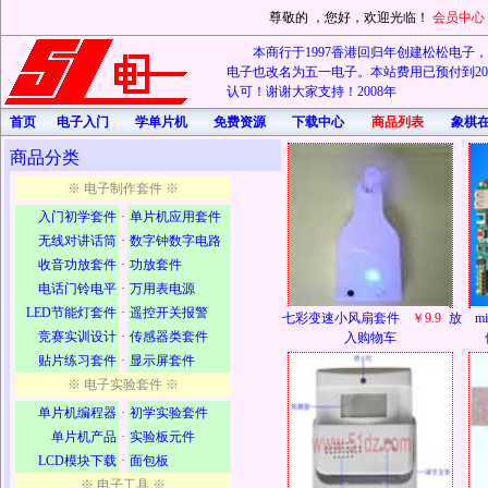
尊敬的
，您好，欢迎光临！
会员中心
本商行于1997香港回归年创建松松电子，20
电子也改名为五一电子。本站费用已预付到202
认可！谢谢大家支持！2008年
首页
电子入门
学单片机
免费资源
下载中心
商品列表
象棋
商品分类
※ 电子制作套件 ※
入门初学套件
·
单片机应用套件
无线对讲话筒
·
数字钟数字电路
收音功放套件
·
功放套件
电话门铃电平
·
万用表电源
LED节能灯套件
·
遥控开关报警
七彩变速小风扇套件
￥9.9
放
m
竞赛实训设计
·
传感器类套件
入购物车
贴片练习套件
·
显示屏套件
※ 电子实验套件 ※
单片机编程器
·
初学实验套件
单片机产品
·
实验板元件
LCD模块下载
·
面包板
※ 电子工具 ※