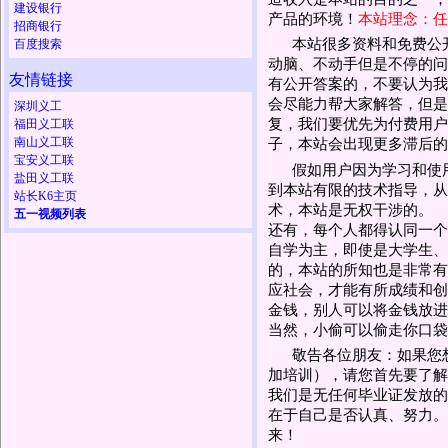
建设银行
产品的环境！
本站理念：任
招商银行
本站很多资料和免费公
百度搜索
动脑、不动手但是不停的问
友情链接
有公开答案的，不要认为我
会尽能力帮大家解答，但是
深圳义工
复，我们要优先为付费用户
福田义工联
南山义工联
子，本站会出现更多滞后的
宝安义工联
假如用户因为学习和使
盐田义工联
到本站有限的技术指导，从
站长K6主页
术，本站是无权干涉的。
五一视频列表
还有，每个人都得认同一个
自学为主，即使是大学生、
的，本站的所知也是非常有
应社会，才能有所成绩和创
金钱，别人可以将金钱放进
当然，小偷可以偷走你口袋
敬告各位朋友：如果您
加培训），请您首先要了解
我们是无任何毕业证发放的
在于自己是否认真、努力。
来！