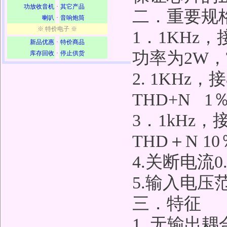
功放收音机
·
其它产品
二．重要规
喇叭
·
音响炮筒
※ 特价电子 ※
1．1KHz，
新品优惠
·
特价商品
功率为2W，
库存回收
·
停止供货
2. 1KHz
THD+N 
3．1kHz，
THD＋N 1
4.关断电流0.
5.输入电压范
三．特征
1. 无输出耦