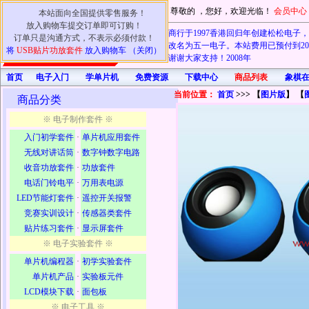
尊敬的
，您好，欢迎光临！
会员中心
本站面向全国提供零售服务！
放入购物车提交订单即可订购！
本商行于1997香港回归年创建松松电子，20
订单只是沟通方式，不表示必须付款！
电子也改名为五一电子。本站费用已预付到202
将
USB贴片功放套件
放入购物车 （关闭）
认可！谢谢大家支持！2008年
首页
电子入门
学单片机
免费资源
下载中心
商品列表
首先在
象棋
当前位置：
首页
>>> 【
图片版
】 【
商品分类
※ 电子制作套件 ※
入门初学套件
·
单片机应用套件
无线对讲话筒
·
数字钟数字电路
收音功放套件
·
功放套件
电话门铃电平
·
万用表电源
LED节能灯套件
·
遥控开关报警
竞赛实训设计
·
传感器类套件
贴片练习套件
·
显示屏套件
※ 电子实验套件 ※
单片机编程器
·
初学实验套件
单片机产品
·
实验板元件
LCD模块下载
·
面包板
※ 电子工具 ※