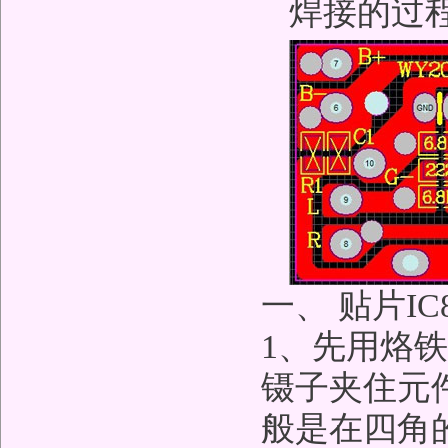
焊接的过程
一、 贴片IC
1、先用烙
镊子夹住元
般是在四角