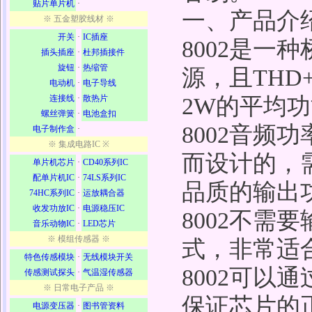
贴片单片机
·
一、产品介
※ 五金塑胶线材 ※
开关
·
IC插座
8002是一
插头插座
·
杜邦插接件
旋钮
·
热缩管
源，且THD
电动机
·
电子导线
连接线
·
散热片
2W的平均
螺丝弹簧
·
电池盒扣
8002音频
电子制作盒
·
※ 集成电路IC ※
而设计的，
单片机芯片
·
CD40系列IC
配单片机IC
·
74LS系列IC
品质的输出
74HC系列IC
·
运放耦合器
收发功放IC
·
电源稳压IC
8002不需
音乐动物IC
·
LED芯片
※ 模组传感器 ※
式，非常适
特色传感模块
·
无线模块开关
8002可以
传感测试探头
·
气温湿传感器
※ 日常电子产品 ※
保证芯片的
电源变压器
·
图书管资料