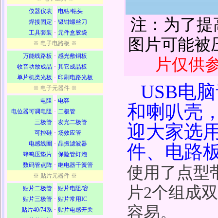
仪器仪表
·
电钻/钻头
注：为了提
焊接固定
·
镊钳螺丝刀
工具套装
·
元件盒胶袋
图片可能被
※ 电子电路板 ※
万能线路板
·
感光敷铜板
片仅供
收音功放成品
·
其它成品板
单片机类光板
·
印刷电路光板
USB电
※ 电子元器件 ※
电阻
·
电容
和喇叭壳
电位器可调电阻
·
二极管
三极管
·
发光二极管
迎大家选
可控硅
·
场效应管
电感线圈
·
晶振滤波器
件、电路
蜂鸣压垫片
·
保险管灯泡
数码管点阵
·
继电器干簧管
使用了点型带
※ 贴片元器件 ※
片2个组成
贴片二极管
·
贴片电阻/容
贴片三极管
·
贴片常用IC
容易。
贴片40/74系
·
贴片电感开关