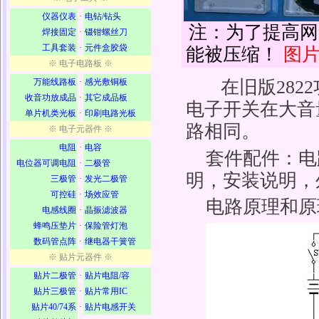
仪器仪表
·
电钻/钻头
注：为了提高网
焊接固定
·
镊钳螺丝刀
工具套装
·
元件盒胶袋
能被压缩！
图
※ 电子电路板 ※
万能线路板
·
感光敷铜板
在旧版282
收音功放成品
·
其它成品板
电子开关在大音
单片机类光板
·
印刷电路光板
路相同。
※ 电子元器件 ※
电阻
·
电容
套件配件：电
电位器可调电阻
·
二极管
明，安装说明，
三极管
·
发光二极管
可控硅
·
场效应管
电路原理和原
电感线圈
·
晶振滤波器
蜂鸣压垫片
·
保险管灯泡
数码管点阵
·
继电器干簧管
※ 贴片元器件 ※
贴片二极管
·
贴片电阻/容
贴片三极管
·
贴片常用IC
贴片40/74系
·
贴片电感开关