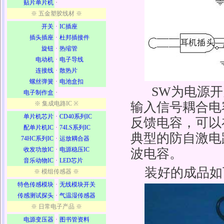
贴片单片机
·
※ 五金塑胶线材 ※
开关
·
IC插座
插头插座
·
杜邦插接件
旋钮
·
热缩管
电动机
·
电子导线
连接线
·
散热片
螺丝弹簧
·
电池盒扣
SW为电源开
电子制作盒
·
※ 集成电路IC ※
输入信号耦合电容
单片机芯片
·
CD40系列IC
反馈电容，可以在
配单片机IC
·
74LS系列IC
典型的防自激电
74HC系列IC
·
运放耦合器
收发功放IC
·
电源稳压IC
波电容。
音乐动物IC
·
LED芯片
装好的成品如
※ 模组传感器 ※
特色传感模块
·
无线模块开关
传感测试探头
·
气温湿传感器
※ 日常电子产品 ※
电源变压器
·
图书管资料