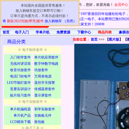
尊敬的
，您好，欢迎光临！
会员中心
本站面向全国提供零售服务！
放入购物车提交订单即可订购！
本商行于1997香港回归年创建松松电子，20
订单只是沟通方式，不表示必须付款！
电子也改名为五一电子。本站费用已预付到202
将
新款2822功放(带壳)套件
放入购物车 （关闭）
认可！谢谢大家支持！2008年
首页
电子入门
学单片机
免费资源
下载中心
商品列表
象棋
当前位置：
首页
>>> 【
图片版
】 【
商品分类
※ 电子制作套件 ※
入门初学套件
·
单片机应用套件
无线对讲话筒
·
数字钟数字电路
收音功放套件
·
功放套件
电话门铃电平
·
万用表电源
LED节能灯套件
·
遥控开关报警
竞赛实训设计
·
传感器类套件
贴片练习套件
·
显示屏套件
※ 电子实验套件 ※
单片机编程器
·
初学实验套件
单片机产品
·
实验板元件
LCD模块下载
·
面包板
※ 电子工具 ※