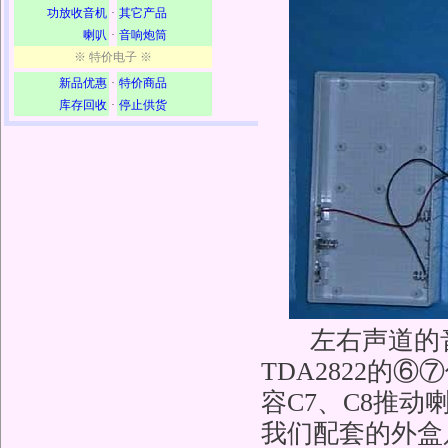
功放收音机
·
其它产品
喇叭
·
音响炮筒
※ 特价电子 ※
新品优惠
·
特价商品
库存回收
·
停止供货
左右声道的
TDA2822
容C7、C8推动
我们配套的外盒