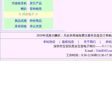
功放收音机
·
其它产品
喇叭
·
音响炮筒
※ 特价电子 ※
新品优惠
·
特价商品
库存回收
·
停止供货
2010年优惠大酬宾：凡在本商城免费注册并且提交订
本站协议 ｜
版权信息 ｜ 关于我们 ｜ 本站
深圳市宝安区西乡五壹电子商行——
粤ICP备
E-mail：
51dz$163.co
工作时间：9:30-12:00和13:30-17