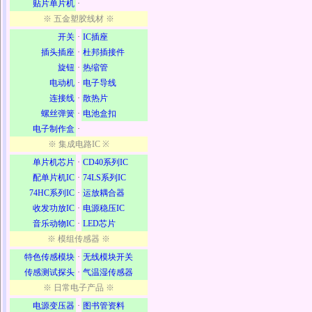
贴片单片机
·
※ 五金塑胶线材 ※
开关
·
IC插座
插头插座
·
杜邦插接件
旋钮
·
热缩管
电动机
·
电子导线
连接线
·
散热片
螺丝弹簧
·
电池盒扣
电子制作盒
·
※ 集成电路IC ※
单片机芯片
·
CD40系列IC
配单片机IC
·
74LS系列IC
74HC系列IC
·
运放耦合器
收发功放IC
·
电源稳压IC
音乐动物IC
·
LED芯片
※ 模组传感器 ※
特色传感模块
·
无线模块开关
传感测试探头
·
气温湿传感器
※ 日常电子产品 ※
电源变压器
·
图书管资料