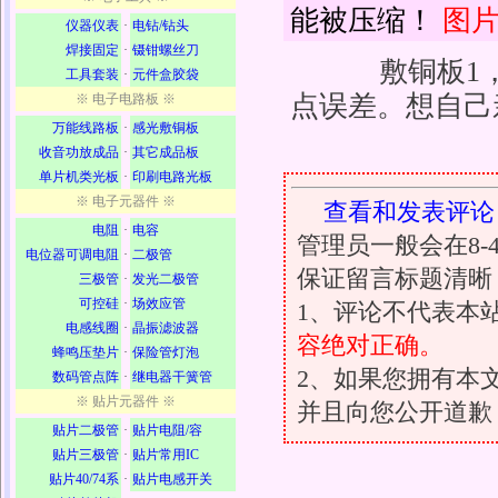
能被压缩！
图
仪器仪表
·
电钻/钻头
焊接固定
·
镊钳螺丝刀
敷铜板1，规格
工具套装
·
元件盒胶袋
点误差。想自己
※ 电子电路板 ※
万能线路板
·
感光敷铜板
收音功放成品
·
其它成品板
单片机类光板
·
印刷电路光板
※ 电子元器件 ※
查看和发表评论
电阻
·
电容
管理员一般会在8
电位器可调电阻
·
二极管
保证留言标题清晰
三极管
·
发光二极管
可控硅
·
场效应管
1、评论不代表本
电感线圈
·
晶振滤波器
容绝对正确。
蜂鸣压垫片
·
保险管灯泡
2、如果您拥有本
数码管点阵
·
继电器干簧管
※ 贴片元器件 ※
并且向您公开道歉
贴片二极管
·
贴片电阻/容
贴片三极管
·
贴片常用IC
贴片40/74系
·
贴片电感开关