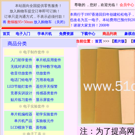
尊敬的
，您好，欢迎光临！
会员中心
本站面向全国提供零售服务！
放入购物车提交订单即可订购！
本商行于1997香港回归年创建松松电子，20
订单只是沟通方式，不表示必须付款！
电子也改名为五一电子。本站费用已预付到202
将
敷铜板95×50mm
放入购物车 （关闭）
认可！谢谢大家支持！2008年
首页
电子入门
学单片机
免费资源
下载中心
商品列表
象棋
当前位置：
首页
>>> 【
图片版
】 【
商品分类
※ 电子制作套件 ※
入门初学套件
·
单片机应用套件
无线对讲话筒
·
数字钟数字电路
收音功放套件
·
功放套件
电话门铃电平
·
万用表电源
LED节能灯套件
·
遥控开关报警
竞赛实训设计
·
传感器类套件
贴片练习套件
·
显示屏套件
※ 电子实验套件 ※
单片机编程器
·
初学实验套件
单片机产品
·
实验板元件
LCD模块下载
·
面包板
注：为了提高网
※ 电子工具 ※