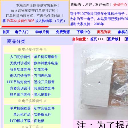
尊敬的
，您好，欢迎光临！
会员中心
本站面向全国提供零售服务！
放入购物车提交订单即可订购！
本商行于1997香港回归年创建松松电子，20
订单只是沟通方式，不表示必须付款！
电子也改名为五一电子。本站费用已预付到202
将
汽车功放套件2005
放入购物车 （关闭）
认可！谢谢大家支持！2008年
首页
电子入门
学单片机
免费资源
下载中心
商品列表
象棋
当前位置：
首页
>>> 【
图片版
】 【
商品分类
※ 电子制作套件 ※
入门初学套件
·
单片机应用套件
无线对讲话筒
·
数字钟数字电路
收音功放套件
·
功放套件
电话门铃电平
·
万用表电源
LED节能灯套件
·
遥控开关报警
竞赛实训设计
·
传感器类套件
贴片练习套件
·
显示屏套件
※ 电子实验套件 ※
单片机编程器
·
初学实验套件
单片机产品
·
实验板元件
LCD模块下载
·
面包板
注：为了提
※ 电子工具 ※