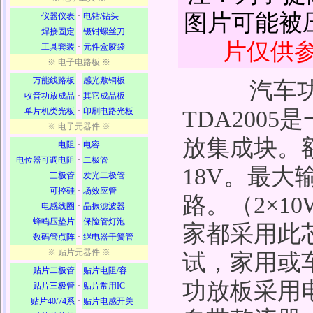
图片可能被
仪器仪表
·
电钻/钻头
焊接固定
·
镊钳螺丝刀
片仅供
工具套装
·
元件盒胶袋
※ 电子电路板 ※
万能线路板
·
感光敷铜板
汽车功放套
收音功放成品
·
其它成品板
单片机类光板
·
印刷电路光板
TDA200
※ 电子元器件 ※
放集成块。额
电阻
·
电容
电位器可调电阻
·
二极管
18V。最大
三极管
·
发光二极管
可控硅
·
场效应管
路。（2×10
电感线圈
·
晶振滤波器
蜂鸣压垫片
·
保险管灯泡
家都采用此
数码管点阵
·
继电器干簧管
※ 贴片元器件 ※
试，家用或
贴片二极管
·
贴片电阻/容
功放板采用
贴片三极管
·
贴片常用IC
贴片40/74系
·
贴片电感开关