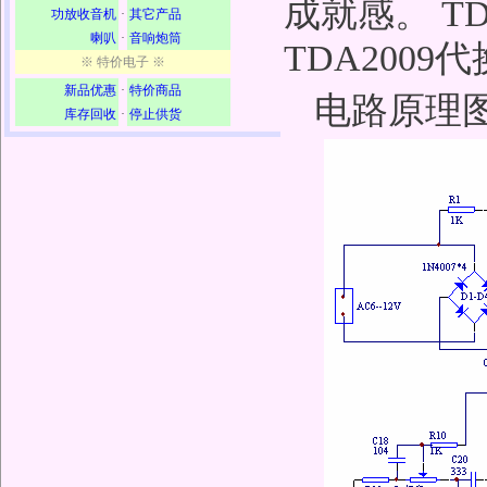
成就感。 TD
功放收音机
·
其它产品
喇叭
·
音响炮筒
TDA2009
※ 特价电子 ※
新品优惠
·
特价商品
电路原理图
库存回收
·
停止供货