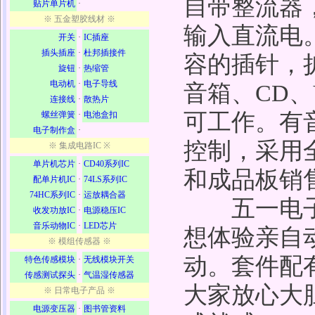
自带整流器
贴片单片机
·
※ 五金塑胶线材 ※
输入直流电
开关
·
IC插座
插头插座
·
杜邦插接件
容的插针，
旋钮
·
热缩管
电动机
·
电子导线
音箱、CD、
连接线
·
散热片
可工作。有
螺丝弹簧
·
电池盒扣
电子制作盒
·
控制，采用
※ 集成电路IC ※
单片机芯片
·
CD40系列IC
和成品板销
配单片机IC
·
74LS系列IC
74HC系列IC
·
运放耦合器
五一电子
收发功放IC
·
电源稳压IC
音乐动物IC
·
LED芯片
想体验亲自
※ 模组传感器 ※
动。套件配
特色传感模块
·
无线模块开关
传感测试探头
·
气温湿传感器
大家放心大
※ 日常电子产品 ※
电源变压器
·
图书管资料