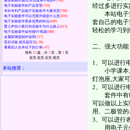
最容易制作成功,并且效果不错的F
(789)
经过多进行实
电子实验套件的产品背景
(710)
本站专利产品电子实验套件大量供货
(700)
本站电子实
电子实验套件可以无限升级是什么意
(659)
套自己的电子
电子实验套件更多优秀的特点
(649)
婴儿声控小夜灯的实验中为什么插上
(615)
轻松的学习到
电子实验套件如何接6V电源
(488)
金属探测器制作说明
(117)
盲目试验 损失超百元
(-38)
二、强大功能
看看别人在本站下的订单
(-47)
现有
15
篇，分
1
页，第
1
页
首页 前页 后页 尾页
1、可以进行
本站推荐：
小学课本上就
灯泡座,大家
2、可以进行
套件中有电
可以做以上实
用、二极管的
3、可以进行
用电子元件控