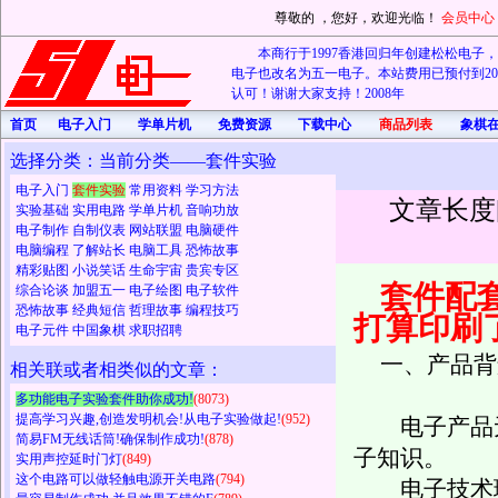
尊敬的
，您好，欢迎光临！
会员中心
本商行于1997香港回归年创建松松电子，20
电子也改名为五一电子。本站费用已预付到202
认可！谢谢大家支持！2008年
首页
电子入门
学单片机
免费资源
下载中心
商品列表
象棋
选择分类：当前分类——套件实验
电子入门
套件实验
常用资料
学习方法
文章长度
实验基础
实用电路
学单片机
音响功放
电子制作
自制仪表
网站联盟
电脑硬件
电脑编程
了解站长
电脑工具
恐怖故事
精彩贴图
小说笑话
生命宇宙
贵宾专区
套件配
综合论谈
加盟五一
电子绘图
电子软件
恐怖故事
经典短信
哲理故事
编程技巧
打算印刷
电子元件
中国象棋
求职招聘
一、产品背
相关联或者相类似的文章：
多功能电子实验套件助你成功!
(8073)
提高学习兴趣,创造发明机会!从电子实验做起!
(952)
电子产品无处
简易FM无线话筒!确保制作成功!
(878)
子知识。
实用声控延时门灯
(849)
这个电路可以做轻触电源开关电路
(794)
电子技术理论