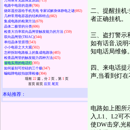
万用表常见故障及原因
(715)
电路中电容的选择
(706)
二、提醒挂机:
烧坏遥控器给手机充电 专家试解身体静电之谜
(692)
几种常用电容器的结构和特点
(682)
者正确挂机。
集成电路的检测方法
(679)
晶体二极管的分类
(606)
检查大功率双向晶闸管触发能力的方法
(559)
三、盗打警示
双向晶闸管(TRIAC)
(544)
单结晶体管原理
(543)
如有话音,说明
小小电容之大大观
(502)
知电话局维修
怎样拆卸电路板上的集成电路块
(485)
检查晶闸管的触发能力四种方法
(425)
省电实用的电话灯
(395)
四、来电话提
如何鉴别可控硅的三个极
(347)
蝙蝠牌电蚊拍故障检修
(304)
声,当看到灯
现有
22
篇，分
2
页，第
1
页
首页 前页
后页
尾页
本站推荐：
电路如上图所示
入,L1、L2
使DW击穿,光