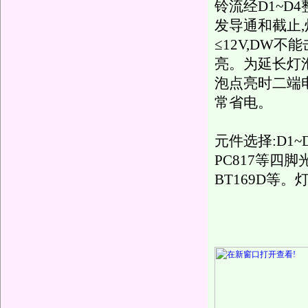
铃流经D1~D
发导通和截止
≤12V,DW
亮。为延长灯泡
泡点亮时二端电
常省电。
元件选择:D1~
PC817等四脚
BT169D等。