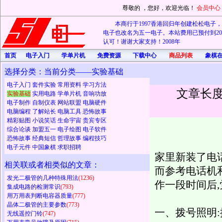
尊敬的
，您好，欢迎光临！
会员中心
本商行于1997香港回归年创建松松电子，20
电子也改名为五一电子。本站费用已预付到202
认可！谢谢大家支持！2008年
首页
电子入门
学单片机
免费资源
下载中心
商品列表
象棋
选择分类：当前分类——实验基础
电子入门
套件实验
常用资料
学习方法
文章长度
实验基础
实用电路
学单片机
音响功放
电子制作
自制仪表
网站联盟
电脑硬件
电脑编程
了解站长
电脑工具
恐怖故事
精彩贴图
小说笑话
生命宇宙
贵宾专区
综合论谈
加盟五一
电子绘图
电子软件
恐怖故事
经典短信
哲理故事
编程技巧
电子元件
中国象棋
求职招聘
家里新装了电
相关联或者相类似的文章：
而参考电话机
发光二极管的几种特殊用法
(1236)
作一段时间后,
集成电路的检测常识
(793)
用万用表判断电容器质量
(777)
晶体二极管的主要参数
(773)
一、拨号照明
无线遥控门铃
(747)