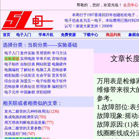
尊敬的
，您好，欢迎光临！
会员中心
本商行于1997香港回归年创建松松电子，20
电子也改名为五一电子。本站费用已预付到202
认可！谢谢大家支持！2008年
首页
电子入门
学单片机
免费资源
下载中心
商品列表
象棋
选择分类：当前分类——实验基础
电子入门
套件实验
常用资料
学习方法
文章长度
实验基础
实用电路
学单片机
音响功放
电子制作
自制仪表
网站联盟
电脑硬件
电脑编程
了解站长
电脑工具
恐怖故事
精彩贴图
小说笑话
生命宇宙
贵宾专区
万用表是检修
综合论谈
加盟五一
电子绘图
电子软件
恐怖故事
经典短信
哲理故事
编程技巧
维修带来很大
电子元件
中国象棋
求职招聘
参考。
相关联或者相类似的文章：
1.故障部位:表
发光二极管的几种特殊用法
(1236)
故障现象:摇动
集成电路的检测常识
(793)
用万用表判断电容器质量
(777)
故障原因:(1)
晶体二极管的主要参数
(773)
线圈断线或分
无线遥控门铃
(747)