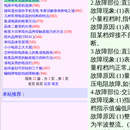
万用表常见故障及原因
(715)
2.故障部位:
电路中电容的选择
(706)
故障现象:(1
烧坏遥控器给手机充电 专家试解身体静电之谜
(692)
几种常用电容器的结构和特点
(682)
小量程档时,
集成电路的检测方法
(679)
故障原因:(1
晶体二极管的分类
(606)
检查大功率双向晶闸管触发能力的方法
(559)
阻某档焊接不良
双向晶闸管(TRIAC)
(544)
单结晶体管原理
(543)
断。
小小电容之大大观
(502)
3.故障部位:
怎样拆卸电路板上的集成电路块
(485)
检查晶闸管的触发能力四种方法
(425)
故障现象:(1
省电实用的电话灯
(395)
量程档均正常
如何鉴别可控硅的三个极
(347)
蝙蝠牌电蚊拍故障检修
(304)
故障原因:(1
现有
22
篇，分
2
页，第
1
页
压电阻故障,如
首页 前页
后页
尾页
4.故障部位:
本站推荐：
故障现象:(1)
档指示值偏低
故障原因:(1
为半波整流。(