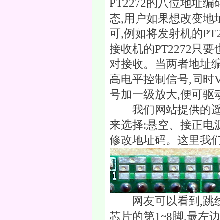
PT2272的八位地
态,用户如果想改变地址编
可,例如将发射机的PT
接收机的PT2272只
对接收。当两者地址编
高电平控制信号,同时
号加一级放大,便可驱
我们网站提供的遥控
来选择:悬空、接正电
修改地址码。这里我们
网友可以看到,跳线区
芯片的第1~8脚,最