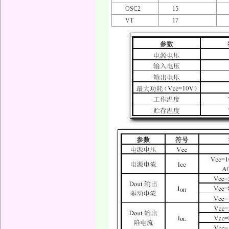
OSC2
15
VT
17