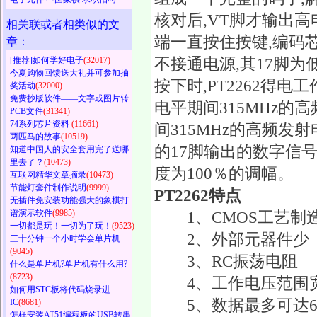
核对后,VT脚才输出
相关联或者相类似的文
端一直按住按键,编码芯
章：
不接通电源,其17脚为
[推荐]如何学好电子
(32017)
今夏购物回馈送大礼并可参加抽
按下时,PT2262得电
奖活动
(32000)
免费抄版软件——文字或图片转
电平期间315MHz的
PCB文件
(31341)
74系列芯片资料
(11661)
间315MHz的高频发
两匹马的故事
(10519)
的17脚输出的数字信号
知道中国人的安全套用完了送哪
里去了？
(10473)
度为100％的调幅。
互联网精华文章摘录
(10473)
节能灯套件制作说明
(9999)
PT2262特点
无插件免安装功能强大的象棋打
1、CMOS工艺制造
谱演示软件
(9985)
一切都是玩！一切为了玩！
(9523)
2、外部元器件少
三十分钟一个小时学会单片机
(9045)
3、RC振荡电阻
什么是单片机?单片机有什么用?
(8723)
4、工作电压范围宽:2.
如何用STC板将代码烧录进
5、数据最多可达6
IC
(8681)
怎样安装AT51编程板的USB转串