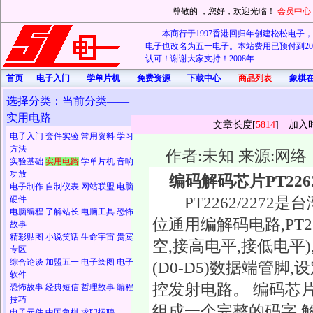
尊敬的
，您好，欢迎光临！
会员中心
本商行于1997香港回归年创建松松电子，20
电子也改名为五一电子。本站费用已预付到202
认可！谢谢大家支持！2008年
首页
电子入门
学单片机
免费资源
下载中心
商品列表
象棋
选择分类：当前分类——
实用电路
文章长度[
5814
] 加入
电子入门
套件实验
常用资料
学习
方法
作者:未知 来源:网络
实验基础
实用电路
学单片机
音响
功放
编码解码芯片PT226
电子制作
自制仪表
网站联盟
电脑
PT2262/2272
硬件
电脑编程
了解站长
电脑工具
恐怖
位通用编解码电路,PT22
故事
精彩贴图
小说笑话
生命宇宙
贵宾
空,接高电平,接低电平),
专区
综合论谈
加盟五一
电子绘图
电子
(D0-D5)数据端管
软件
控发射电路。 编码芯片
恐怖故事
经典短信
哲理故事
编程
技巧
组成一个完整的码字,解
电子元件
中国象棋
求职招聘