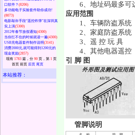
6、地址码最多可达5
口软件？
(8206)
多功能电子实验套件助你成功!
应用范围
(8073)
电影敲诈手段“遥控炸弹”在深圳真
1、车辆防盗系统
实上演
(5300)
2、家庭防盗系统
2012年春节放假通知
(4300)
当你扛不住的时候就读一遍
(4300)
3、遥 控 玩 具
USB充电器套件制作说明
(3141)
消费2000元,就可能得到1200元的
4、其他电器遥控
现金奖励
(2857)
引 脚 图
现有
1783
篇，分
90
页，第
1
页
首页 前页
后页
尾页
本站推荐：
管脚说明
名 称
管 脚