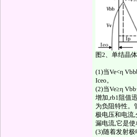
图2、单结晶
(1)当Ve<η
Iceo。
(2)当Ve≥η 
增加,rb1阻
为负阻特性。
极电压和电流,
漏电流,它是使
(3)随着发射极