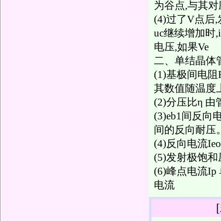
为谷点,与其对
(4)过了V点
uc继续增加时
电压,如果Ve
二、单结晶体
(1)基极间电阻
其数值随温度
(2)分压比η 
(3)eb1间反
间的反向耐压
(4)反向电流I
(5)发射极饱
(6)峰点电流
电流
[