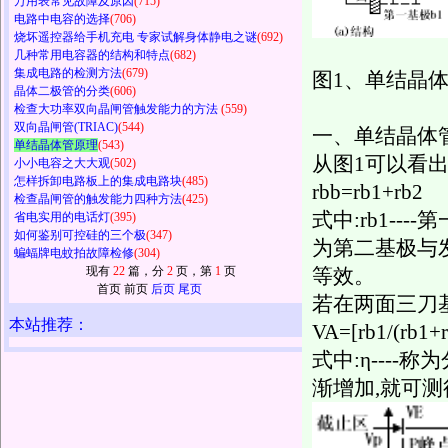
万用表常见故障及原因
(715)
电路中电容的选择
(706)
烧坏遥控器给手机充电 专家试解身体静电之谜
(692)
几种常用电容器的结构和特点
(682)
集成电路的检测方法
(679)
图1、单结晶
晶体二极管的分类
(606)
检查大功率双向晶闸管触发能力的方法
(559)
双向晶闸管(TRIAC)
(544)
一、单结晶体
单结晶体管原理
(543)
从图1可以看出
小小电容之大大观
(502)
怎样拆卸电路板上的集成电路块
(485)
rbb=rb1+rb2
检查晶闸管的触发能力四种方法
(425)
式中:rb1--
省电实用的电话灯
(395)
如何鉴别可控硅的三个极
(347)
为第二基极与发
蝙蝠牌电蚊拍故障检修
(304)
现有
22
篇，分
2
页，第
1
页
等效。
首页 前页
后页
尾页
若在两面三刀基
本站推荐：
VA=[rb1/(rb1+
式中:η----
渐增加,就可测