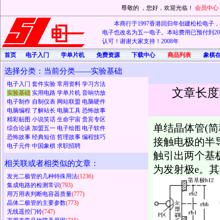
尊敬的
，您好，欢迎光临！
会员中心
本商行于1997香港回归年创建松松电子，20
电子也改名为五一电子。本站费用已预付到202
认可！谢谢大家支持！2008年
首页
电子入门
学单片机
免费资源
下载中心
商品列表
象棋
选择分类：当前分类——实验基础
电子入门
套件实验
常用资料
学习方法
文章长度
实验基础
实用电路
学单片机
音响功放
电子制作
自制仪表
网站联盟
电脑硬件
电脑编程
了解站长
电脑工具
恐怖故事
精彩贴图
小说笑话
生命宇宙
贵宾专区
单结晶体管(简
综合论谈
加盟五一
电子绘图
电子软件
恐怖故事
经典短信
哲理故事
编程技巧
接触电极的半
电子元件
中国象棋
求职招聘
触引出两个基极
相关联或者相类似的文章：
为发射极e。
发光二极管的几种特殊用法
(1236)
集成电路的检测常识
(793)
用万用表判断电容器质量
(777)
晶体二极管的主要参数
(773)
无线遥控门铃
(747)